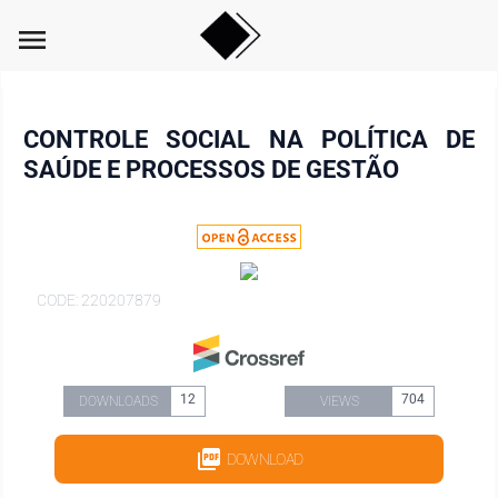
menu
CONTROLE SOCIAL NA POLÍTICA DE
SAÚDE E PROCESSOS DE GESTÃO
CODE: 220207879
12
704
DOWNLOADS
VIEWS
DOWNLOAD