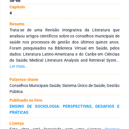
56-66
Capítulo
4
Resumo
Trata-se de uma Revisão Integrativa da Literatura que
analisou artigos científicos sobre os conselhos municipais de
saúde nos processos de gestão dos últimos quinze anos.
Foram pesquisados na Biblioteca Virtual em Saúde, pelos
dados: Literatura Latino-Americana e do Caribe em Ciências
da Saúde; Medical Literature Analysis and Retrieval System
Online; e Base de Dados de Enfermagem. Objetivou-se
Ler mais...
analisar as produções científicas dos conselhos municipais
de saúde nos processos de gestão. Os resultados apontaram
Palavras-chave
diversos desafios ainda não superados na participação social
Conselhos Municipais Saúde, Sistema Único de Saúde, Gestão
nos conselhos de saúde. Conclui-se que os Conselhos veem
Pública.
avançando, porém existem muitos desafios e limites a serem
Publicado no livro
superados para funcionar de forma efetiva e como espaços
ENSINO DE SOCIOLOGIA: PERSPECTIVAS, DESAFIOS E
de concretização do SUS e de seus princípios, contribuindo
PRÁTICAS
para uma assistência à saúde de qualidade para comunidade,
além identificar as necessidades da população e melhorar os
Licença
serviços públicos e as condições de saúde dos mesmos.