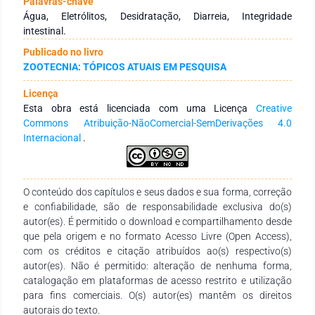
Palavras-chave
médio diário de ração, pode aumentar o ganho de peso diário
Água, Eletrólitos, Desidratação, Diarreia, Integridade
dos leitões melhorando o status sanitário,
intestinal.
consequentemente, reduzindo a incidência de problemas
Publicado no livro
sanitários principalmente diarreia dos leitões. A
ZOOTECNIA: TÓPICOS ATUAIS EM PESQUISA
administração de eletrólitos na água é uma prática
recomendada, pois auxilia na ingestão hídrica mais rápida e
Licença
consequente recuperação do equilíbrio hidroeletrolítico. Entre
Esta obra está licenciada com uma Licença
Creative
as estratégias nutricionais e de manejo mais utilizadas para
Commons Atribuição-NãoComercial-SemDerivações 4.0
minimizar estas perdas e melhorar o desempenho dos leitões
Internacional
.
no período imediatamente pós-desmame estão uso de
extratos vegetais, de plasma sanguíneo, de probióticos, de
óleos essenciais, de aditivos e de óxido de zinco, além de
fatores de manejo. Outra alternativa é a administração de
O conteúdo dos capítulos e seus dados e sua forma, correção
eletrólitos e glicoeletrolíticos que podem minimizar o déficit
e confiabilidade, são de responsabilidade exclusiva do(s)
energético dos animais, melhorando a saúde intestinal, bem-
autor(es). É permitido o download e compartilhamento desde
estar e a produtividade.
que pela origem e no formato Acesso Livre (Open Access),
com os créditos e citação atribuídos ao(s) respectivo(s)
autor(es). Não é permitido: alteração de nenhuma forma,
catalogação em plataformas de acesso restrito e utilização
para fins comerciais. O(s) autor(es) mantêm os direitos
autorais do texto.