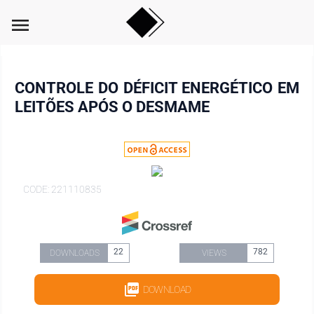
menu
CONTROLE DO DÉFICIT ENERGÉTICO EM
LEITÕES APÓS O DESMAME
CODE: 221110835
22
782
DOWNLOADS
VIEWS
DOWNLOAD