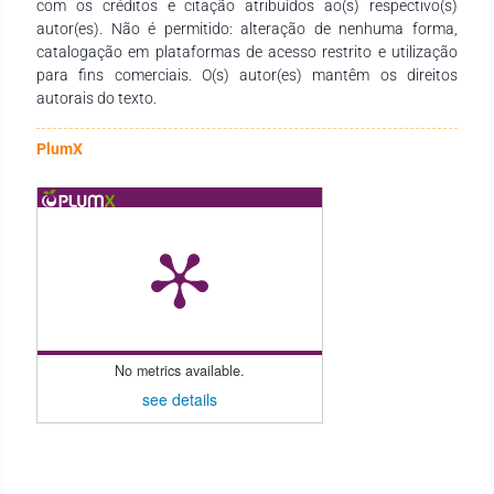
carvão vegetal com uma abordagem de análise de risco, para
com os créditos e citação atribuídos ao(s) respectivo(s)
distribuições de probabilidade associadas aos indicadores de
autor(es). Não é permitido: alteração de nenhuma forma,
desempenho do projeto pelo método de Monte Carlo,
catalogação em plataformas de acesso restrito e utilização
concluindo-se que o projeto apresenta uma probabilidade de
para fins comerciais. O(s) autor(es) mantêm os direitos
98,1% do empreendimento ser economicamente viável.
autorais do texto.
PlumX
No metrics available.
see details