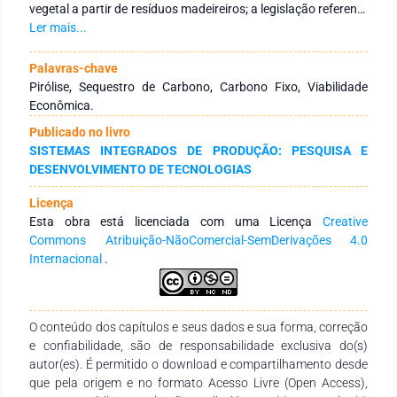
vegetal a partir de resíduos madeireiros; a legislação referente
a Política Nacional de Resíduos Sólidos e as Instruções
Ler mais...
Normativas do IDAF/ES para carbonização da madeira; o
processo de carbonização, destacando o rendimento
Palavras-chave
gravimétrico e as emissões de gases de efeito estufa (GEE); e
Pirólise, Sequestro de Carbono, Carbono Fixo, Viabilidade
a experiência da Empresa Bragança Beneficiamento de
Econômica.
Madeiras Ltda (BBM) em Alegre/ES para o aproveitamento de
Publicado no livro
resíduos em sistema forno-fornalha. Os resíduos utilizados
SISTEMAS INTEGRADOS DE PRODUÇÃO: PESQUISA E
pela BBM foram oriundos dos ajustes das madeiras antes do
DESENVOLVIMENTO DE TECNOLOGIAS
tratamento químico das mesmas. Realizou-se carbonizações
para verificar a eficiência da fornalha, ativada ou não, quanto
Licença
às emissões de GEE. Observou-se aumentos de CO, CH4,
Esta obra está licenciada com uma Licença
Creative
NOX, H2S e O2 com a fornalha desativada, e CO2 e SO2 com
Commons Atribuição-NãoComercial-SemDerivações 4.0
a fornalha ativada, evidenciando a redução de GEE, com
Internacional
.
possibilidade de aproveitamento dos vapores para secagem
da madeira, visando aumento do rendimento gravimétrico da
carbonização, além da redução das emissões atmosféricas.
Realizou-se estudo de viabilidade financeira para
O conteúdo dos capítulos e seus dados e sua forma, correção
carbonização dos resíduos e o lucro médio foi R$
e confiabilidade, são de responsabilidade exclusiva do(s)
488,00/fornada. Ademais, realizou-se análise de sensibilidade
autor(es). É permitido o download e compartilhamento desde
para a mão de obra, rendimento gravimétrico e preço do
que pela origem e no formato Acesso Livre (Open Access),