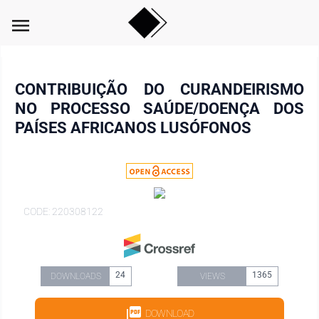
menu
CONTRIBUIÇÃO DO CURANDEIRISMO
NO PROCESSO SAÚDE/DOENÇA DOS
PAÍSES AFRICANOS LUSÓFONOS
CODE: 220308122
24
1365
DOWNLOADS
VIEWS
DOWNLOAD