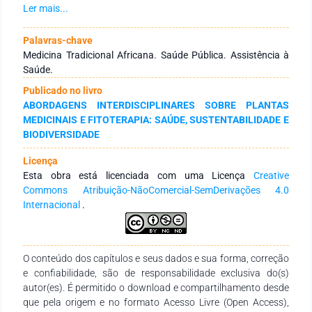
questionário. Resultados: foram abordados 88 estudantes
Ler mais...
africanos regularmente matriculados no curso de graduação
em Enfermagem da UNILAB, divididos em cinco
Palavras-chave
nacionalidades (Guiné-Bissau, Cabo Verde, São Tomé e
Medicina Tradicional Africana. Saúde Pública. Assistência à
Príncipe, Moçambique e Angola). Destes, 55,0 % (41/75) dos
Saúde.
entrevistados referiram ter ido ao curandeiro para tratar
Publicado no livro
sinais ou sintomas de doenças, enquanto que 45,0 % (34/75)
ABORDAGENS INTERDISCIPLINARES SOBRE PLANTAS
relataram nunca ter recorrido ou não se lembram de ter
MEDICINAIS E FITOTERAPIA: SAÚDE, SUSTENTABILIDADE E
procurado. Considerações Finais: Pode-se constatar que a
BIODIVERSIDADE
prática do curandeirismo ainda é prevalente nas
comunidades ou países dos estudantes entrevistados.
Licença
Esta obra está licenciada com uma Licença
Creative
Commons Atribuição-NãoComercial-SemDerivações 4.0
Internacional
.
O conteúdo dos capítulos e seus dados e sua forma, correção
e confiabilidade, são de responsabilidade exclusiva do(s)
autor(es). É permitido o download e compartilhamento desde
que pela origem e no formato Acesso Livre (Open Access),