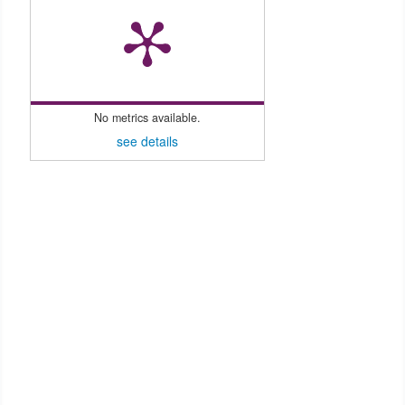
favorável para o desenvolvimento das culturas, refletindo
assim em ganhos de produtividade.
No metrics available.
see details