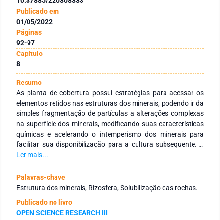
10.37885/220308333
Publicado em
01/05/2022
Páginas
92-97
Capítulo
8
Resumo
As planta de cobertura possui estratégias para acessar os
elementos retidos nas estruturas dos minerais, podendo ir da
simples fragmentação de partículas a alterações complexas
na superfície dos minerais, modificando suas características
químicas e acelerando o intemperismo dos minerais para
facilitar sua disponibilização para a cultura subsequente. É
essencial a discussão sobre a importância da associação de
Ler mais...
plantas no favorecimento da disponibilidade de nutrientes
das rochas, para que assim possa ser traçado estratégias
Palavras-chave
que potencializem ainda mais o uso desta técnica e que
Estrutura dos minerais, Rizosfera, Solubilização das rochas.
favoreça a maior disponibilidade de nutrientes para as
Publicado no livro
culturas. A presente revisão tem como objetivo discutir a
OPEN SCIENCE RESEARCH III
influência das plantas de cobertura na disponibilidade de