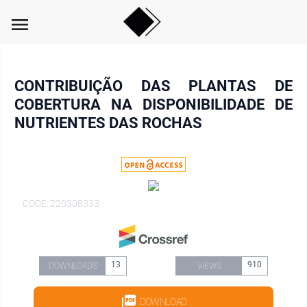
menu
CONTRIBUIÇÃO DAS PLANTAS DE
COBERTURA NA DISPONIBILIDADE DE
NUTRIENTES DAS ROCHAS
CODE: 220308333
13
910
DOWNLOADS
VIEWS
DOWNLOAD