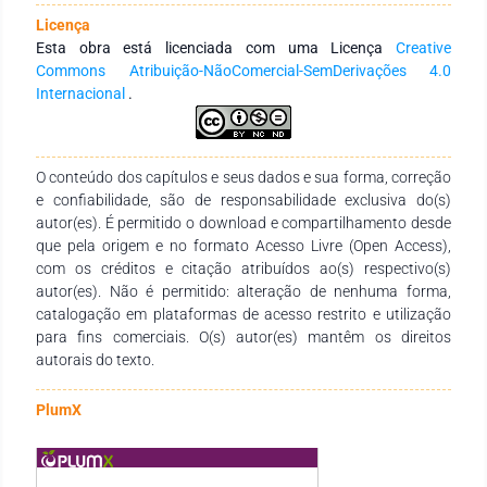
nutrientes contidos no pó de rocha. O efeito solubilizador das
Licença
plantas ocorre porque elas possuem capacidade de modificar
Esta obra está licenciada com uma Licença
Creative
as condições químicas da rizosfera a partir da liberação de
Commons Atribuição-NãoComercial-SemDerivações 4.0
íons H+ ou OH-, resultantes da respiração e da absorção de
Internacional
.
íons; ou pela liberação de exsudatos e ácidos orgânicos de
baixo peso molecular no solo (oxalatos, citratos, malatos)
que desencadeiam processos que facilitam a dissolução dos
minerais. As reações com os ácidos orgânicos e a alteração
O conteúdo dos capítulos e seus dados e sua forma, correção
da acidez na região da rizosfera podem desencadear
e confiabilidade, são de responsabilidade exclusiva do(s)
lentamente o processo de dissolução dos minerais. Esse
autor(es). É permitido o download e compartilhamento desde
processo, embora seja lento, ocorre de forma contínua
que pela origem e no formato Acesso Livre (Open Access),
durante o ciclo de desenvolvimento das plantas, podendo
com os créditos e citação atribuídos ao(s) respectivo(s)
ocorrer reações semelhantes ao intemperismo químico
autor(es). Não é permitido: alteração de nenhuma forma,
desses minerais. A utilização de plantas de cobertura como
catalogação em plataformas de acesso restrito e utilização
estratégia biológica para promover a rápida disponibilidade
para fins comerciais. O(s) autor(es) mantêm os direitos
dos nutrientes contidos no pó de rocha é uma estratégia
autorais do texto.
eficiente de acordo com os resultados das pesquisas. É
importante conhecer e compreender melhor quais plantas
PlumX
têm o maior potencial de acessar os nutrientes e assim
conciliar o uso destas práticas e com isso buscar
proporcionar um ambiente químico, físico e biológico