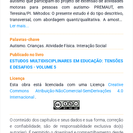
autismo que participam do projeto de extensão de atividades
motoras para pessoas com autismo- PREMAUT, em
Teresina/PI. Métodos: O presente estudo é do tipo descritivo,
transversal, com abordagem quanti/qualitativa. A amostra
foi composta por 9 crianças e jovens com TEA, de ambos os
Ler mais...
sexos que participam do PREMAUT, selecionados por
conveniência. A coleta de dados foi realizada mediante um
Palavras-chave
questionário, aplicado com pais/responsáveis dos
Autismo. Crianças. Atividade Física. Interação Social
participantes, elaborado pelos pesquisadores. Resultados: Os
Publicado no livro
resultados evidenciaram que as crianças e jovens que
ESTUDOS MULTIDISCIPLINARES EM EDUCAÇÃO: TENSÕES
praticam atividades físicas no PREMAUT,
E DESAFIOS - VOLUME 5
aprimoraram/adquiriram positivamente habilidades de
interação social, possibilitando socialização com a família e
Licença
amigos, além de trabalho em equipe, demonstração de afeto
Esta obra está licenciada com uma Licença
Creative
e resolução de conflitos. Conclusão: Portanto, a atividade
Commons Atribuição-NãoComercial-SemDerivações 4.0
física é uma excelente ferramenta que pode auxiliar tanto na
Internacional
.
qualidade de vida de pessoas com autismo, como também na
comunicação e interação social. Assim, tornando- se mais um
pilar importante no tratamento multidisciplinar de pessoas
com autismo.
O conteúdo dos capítulos e seus dados e sua forma, correção
e confiabilidade, são de responsabilidade exclusiva do(s)
autor(es). É permitido o download e compartilhamento desde