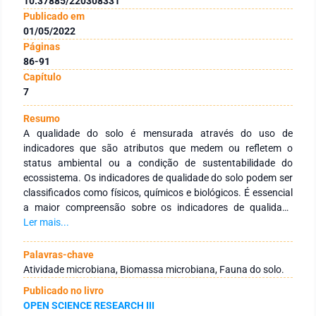
10.37885/220308331
Publicado em
01/05/2022
Páginas
86-91
Capítulo
7
Resumo
A qualidade do solo é mensurada através do uso de
indicadores que são atributos que medem ou refletem o
status ambiental ou a condição de sustentabilidade do
ecossistema. Os indicadores de qualidade do solo podem ser
classificados como físicos, químicos e biológicos. É essencial
a maior compreensão sobre os indicadores de qualidade
biológica do solo que podem ser usados para avaliar
Ler mais...
eventuais alterações em seu funcionamento bem como na
dinâmica dos sistemas de produção. A presente revisão tem
Palavras-chave
como objetivo destacar a importância dos indicadores
Atividade microbiana, Biomassa microbiana, Fauna do solo.
biológicos de qualidade do solo através da compilação de
Publicado no livro
trabalhos em torno desta temática. Dentre os indicadores
OPEN SCIENCE RESEARCH III
biológicos mais comumente usados na avaliação da