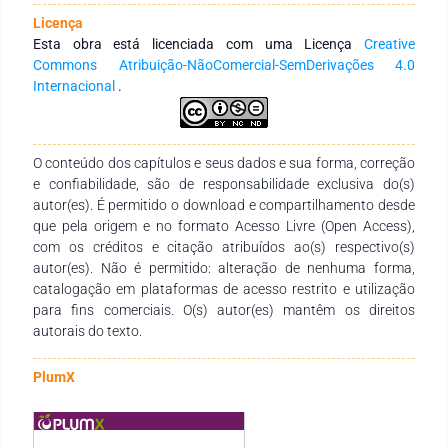
qualidade do solo estão: número de microrganismos
Licença
(microscopia ou Técnica do número mais provável); biomassa
Esta obra está licenciada com uma Licença
Creative
microbiana (C, N, P, S); atividade microbiana (espirometrias,
Commons Atribuição-NãoComercial-SemDerivações 4.0
enzimas do solo); N mineralizável e taxa de nitrificação; grupo
Internacional
.
de microrganismos benéficos (fixadores biológicos de N2,
micorrizas, solubilizadores de fosfato); fauna do solo
(minhocas, insetos e nematoides; estrutura e função da
comunidade. Pesquisas tem mostrado que a quantidade e
O conteúdo dos capítulos e seus dados e sua forma, correção
qualidade da MOS, bem como a disponibilidade de nutrientes
e confiabilidade, são de responsabilidade exclusiva do(s)
no solo afetam a diversidade e a estrutura de suas
autor(es). É permitido o download e compartilhamento desde
comunidades microbianas, ou seja, a maior diversidade da
que pela origem e no formato Acesso Livre (Open Access),
cobertura vegetal proporciona maior diversidade metabólica
com os créditos e citação atribuídos ao(s) respectivo(s)
microbiana. É sabido que os indicadores biológicos podem
autor(es). Não é permitido: alteração de nenhuma forma,
demostrar condições de maior sustentabilidade do solo e
catalogação em plataformas de acesso restrito e utilização
assim apresentar efeitos na produção das culturas. Porém, é
para fins comerciais. O(s) autor(es) mantêm os direitos
necessário o estudo de um conjunto mínimo de indicadores
autorais do texto.
(físico, químico e biológico) para que se possa explicar os
ganho ou perdas potenciais dos cultivos de determinado solo
PlumX
e com isso tomar as decisões visando aumentar cada vez
mais à sustentabilidade dos sistemas agrícolas.