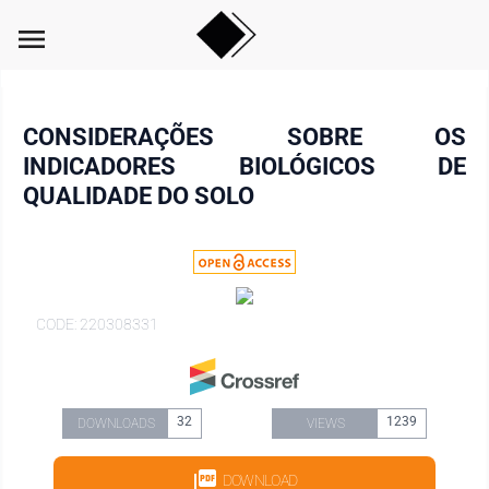
menu
CONSIDERAÇÕES SOBRE OS
INDICADORES BIOLÓGICOS DE
QUALIDADE DO SOLO
CODE: 220308331
32
1239
DOWNLOADS
VIEWS
DOWNLOAD