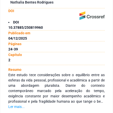
Nathalia Bentes Rodrigues
DOI
DOI
10.37885/250819960
Publicado em
04/12/2025
Páginas
24-39
Capítulo
2
Resumo
Este estudo tece considerações sobre o equilíbrio entre as
esferas da vida pessoal, profissional e acadêmica a partir de
uma abordagem pluralista. Diante do contexto
contemporâneo marcado pela aceleração do tempo,
exigência constante por maior desempenho acadêmico e
profissional e pela fragilidade humana ao que tange o bem-
estar, a condição de desequilíbrio torna-se recorrente e,
Ler mais...
muitas vezes, naturalizada. O estudo traz discussão e