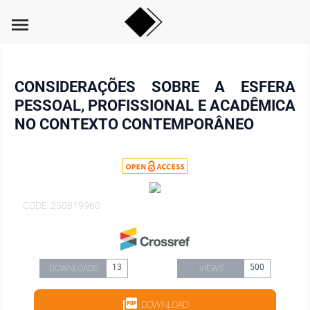
menu
CONSIDERAÇÕES SOBRE A ESFERA
PESSOAL, PROFISSIONAL E ACADÊMICA
NO CONTEXTO CONTEMPORÂNEO
CODE: 250819960
13
500
DOWNLOADS
VIEWS
DOWNLOAD