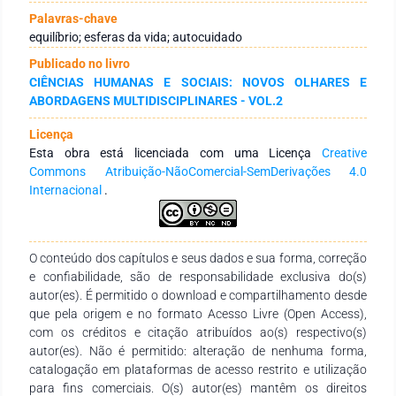
reflexões quanto aos impactos da sobrecarga e da exaustão
Palavras-chave
atreladas às esferas mencionadas. Metodologicamente, o
equilíbrio; esferas da vida; autocuidado
presente estudo se enquadra como teórico-narrativo. Como
Publicado no livro
resultado, entende-se que o equilíbrio é uma construção
CIÊNCIAS HUMANAS E SOCIAIS: NOVOS OLHARES E
processual e, muitas vezes, influenciada pelo coletivo, que
ABORDAGENS MULTIDISCIPLINARES - VOL.2
exige escuta, políticas públicas, acolhimento institucional e
ética do cuidado. Conclui-se, que o equilíbrio entre as esferas
Licença
da vida pessoal, profissional e acadêmica não pode ser
Esta obra está licenciada com uma Licença
Creative
compreendido como privilégio ou resultado exclusivo de
Commons Atribuição-NãoComercial-SemDerivações 4.0
autodisciplina, mas um direito humano a ser garantido por
Internacional
.
meio de ações coordenadas entre pessoas, instituições e
sociedade. Nesse sentido, políticas públicas voltadas à saúde
mental, à educação inclusiva e ao trabalho digno são
essenciais para garantir as condições mínimas de existência
O conteúdo dos capítulos e seus dados e sua forma, correção
equilibrada.
e confiabilidade, são de responsabilidade exclusiva do(s)
autor(es). É permitido o download e compartilhamento desde
que pela origem e no formato Acesso Livre (Open Access),
com os créditos e citação atribuídos ao(s) respectivo(s)
autor(es). Não é permitido: alteração de nenhuma forma,
catalogação em plataformas de acesso restrito e utilização
para fins comerciais. O(s) autor(es) mantêm os direitos