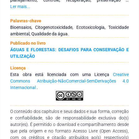
conservação dos recursos hídricos, além de auxiliar na
Ler mais...
definição de políticas ambientais. Nesse sentido, os testes
ecotoxicológicos que utilizam a cebola (Allium cepa) são
Palavras-chave
reconhecidos como bioensaio eficiente para detecção de
Bioensaios, Citogenotoxicidade, Ecotoxicologia, Toxicidade
agentes citogenotóxicos. As principais vantagens do uso
ambiental, Qualidade da água.
desse bioensaio são a sua alta sensibilidade, boa correlação
Publicado no livro
com outros sistemas, fácil manuseio e baixo custo. O teste
ÁGUAS E FLORESTAS: DESAFIOS PARA CONSERVAÇÃO E
com A. cepa é validado pelo Programa Internacional de
UTILIZAÇÃO
Segurança Química e pelo Programa Ambiental das Nações
Unidas, como um eficiente teste para análise e
Licença
monitoramento da genotoxicidade de substâncias
Esta obra está licenciada com uma Licença
Creative
ambientais. Neste capítulo, pretende-se mostrar algumas
Commons Atribuição-NãoComercial-SemDerivações 4.0
aplicações do sistema A. cepa para avaliação da qualidade
Internacional
.
das águas superficiais usando diferentes biomarcadores
dessa espécie indicadora, tais como: toxicidade,
citotoxicidade, genotoxicidade e mutagenicidade.
O conteúdo dos capítulos e seus dados e sua forma, correção
e confiabilidade, são de responsabilidade exclusiva do(s)
autor(es). É permitido o download e compartilhamento desde
que pela origem e no formato Acesso Livre (Open Access),
com os créditos e citação atribuídos ao(s) respectivo(s)