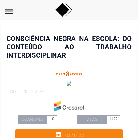
menu
CONSCIÊNCIA NEGRA NA ESCOLA: DO
CONTEÚDO AO TRABALHO
INTERDISCIPLINAR
CODE: 201102082
10
1122
DOWNLOADS
VIEWS
DOWNLOAD