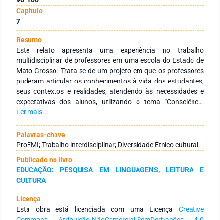
Capítulo
7
Resumo
Este relato apresenta uma experiência no trabalho
multidisciplinar de professores em uma escola do Estado de
Mato Grosso. Trata-se de um projeto em que os professores
puderam articular os conhecimentos à vida dos estudantes,
seus contextos e realidades, atendendo às necessidades e
expectativas dos alunos, utilizando o tema “Consciência
Negra” como ponto de partida para os debates e
Ler mais...
conscientização das questões sócio-étnico-culturais, ao
tempo em que articularam as diversas áreas do
Palavras-chave
conhecimento ao tema proposto. Após as aplicações dos
ProEMI; Trabalho interdisciplinar; Diversidade Étnico cultural.
planejamentos dos professores, fizemos a culminância deste
Publicado no livro
projeto, onde as turmas expuseram suas produções por meio
EDUCAÇÃO: PESQUISA EM LINGUAGENS, LEITURA E
de teatros, danças, poesias, musicalização e produções
CULTURA
textuais. Neste contexto, buscamos inserir a valorização da
diversidade étnico-cultural de nossa formação, pois a escola
Licença
tem papel fundamental no combate ao preconceito e a
Esta obra está licenciada com uma Licença
Creative
discriminação, contribuindo para a formulação de atitudes e
Commons Atribuição-NãoComercial-SemDerivações 4.0