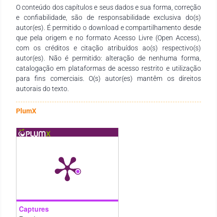
(95,3%), sem prescrição médica (100%) e sem orientação de
O conteúdo dos capítulos e seus dados e sua forma, correção
profissional de saúde (90,7%). Algumas universitárias
e confiabilidade, são de responsabilidade exclusiva do(s)
afirmaram que o uso de anticoncepção de emergência
autor(es). É permitido o download e compartilhamento desde
protegia contra infecções sexualmente transmissíveis (9,2%)
que pela origem e no formato Acesso Livre (Open Access),
e consideravam como método como abortivo (67,6%). A
com os créditos e citação atribuídos ao(s) respectivo(s)
idade (de 18 a 21 anos) e a idade da primeira relação sexual
autor(es). Não é permitido: alteração de nenhuma forma,
(menor que 15 anos) foram identificados como fatores
catalogação em plataformas de acesso restrito e utilização
associados ao uso de anticoncepção de emergência. As
para fins comerciais. O(s) autor(es) mantêm os direitos
condições oriundas da atual pandemia não alteraram o uso
autorais do texto.
de anticoncepção de emergência nos últimos 12 meses
(87,7%) pelas participantes. Conclusão: Este estudo revelou
PlumX
uma elevada prevalência de uso de anticoncepção de
emergência. Lacunas no conhecimento sobre anticoncepção
de emergência foram detectadas e indicaram a importância
de apresentar e discutir os métodos contraceptivos em
diferentes locais de ensino-aprendizagem, formais e não-
formais.
Captures