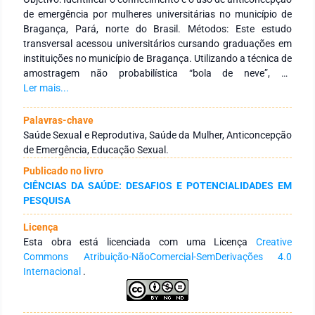
de emergência por mulheres universitárias no município de
Bragança, Pará, norte do Brasil. Métodos: Este estudo
transversal acessou universitários cursando graduações em
instituições no município de Bragança. Utilizando a técnica de
amostragem não probabilística “bola de neve”, os
universitários preencheram, de forma digital, um formulário
Ler mais...
sobre características demográficas, socioeconômicas,
formação acadêmica, vida sexual e uso de anticoncepção de
Palavras-chave
emergência. O teste qui-quadrado foi utilizado para avaliar a
Saúde Sexual e Reprodutiva, Saúde da Mulher, Anticoncepção
associação de variáveis (quantitativa e qualitativa) com uso
de Emergência, Educação Sexual.
de anticoncepção de emergência. Resultados: Em 166
Publicado no livro
mulheres universitárias, 159 tinham vida sexual ativa e
CIÊNCIAS DA SAÚDE: DESAFIOS E POTENCIALIDADES EM
tiveram pelo menos um parceiro sexual nos últimos 12 meses.
PESQUISA
A prevalência de uso de anticoncepção de emergência, pelo
menos uma vez na vida, foi de 40,9%, sendo que muitas
Licença
universitárias utilizaram o método nos últimos 12 meses. O
Esta obra está licenciada com uma Licença
Creative
motivo mais frequente para uso da anticoncepção de
Commons Atribuição-NãoComercial-SemDerivações 4.0
emergência foi a não utilização do preservativo (53,8%).
Internacional
.
Muitas universitárias relataram o uso de anticoncepção de
emergência em até 24 horas após a relação sexual (47,6%).
Sendo que, a aquisição do fármaco ocorreu em farmácia