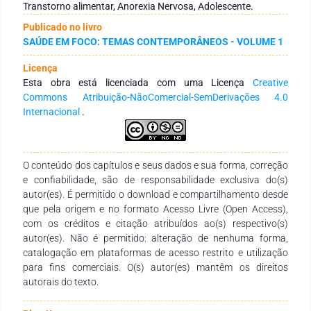
desenvolvimento de Transtornos Alimentares (TA) (39,65%),
Transtorno alimentar, Anorexia Nervosa, Adolescente.
segundo alteração de percepção de imagem, insatisfação
Publicado no livro
corporal e estado nutricional na população estudada, sendo
SAÚDE EM FOCO: TEMAS CONTEMPORÂNEOS - VOLUME 1
que este risco foi maior entre os acadêmicos que apresentam
eutrófia. O fato de a maioria dos universitários eutróficos
Licença
apresentarem insatisfação de imagem por excesso de peso
Esta obra está licenciada com uma Licença
Creative
ou por desnutrição grau I é extremamente preocupante e
Commons Atribuição-NãoComercial-SemDerivações 4.0
indica que estes universitários, apesar de terem um IMC
Internacional
.
adequado, querem reduzir ainda mais suas silhuetas.
Conclusão: Ao associar os resultados obtidos nos quatro
instrumentos utilizados, a maioria dos avaliados se
apresentou com risco para desenvolver TA como anorexia.
O conteúdo dos capítulos e seus dados e sua forma, correção
e confiabilidade, são de responsabilidade exclusiva do(s)
autor(es). É permitido o download e compartilhamento desde
que pela origem e no formato Acesso Livre (Open Access),
com os créditos e citação atribuídos ao(s) respectivo(s)
autor(es). Não é permitido: alteração de nenhuma forma,
catalogação em plataformas de acesso restrito e utilização
para fins comerciais. O(s) autor(es) mantêm os direitos
autorais do texto.