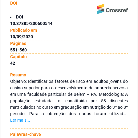
DOI
DOI
10.37885/200600544
Publicado em
10/09/2020
Páginas
551-560
Capítulo
42
Resumo
Objetivo: Identificar os fatores de risco em adultos jovens do
ensino superior para o desenvolvimento de anorexia nervosa
em uma faculdade particular de Belém – PA. Metodologia: A
população estudada foi constituída por 58 discentes
matriculados no curso em graduação em nutrição do 3º ao 8º
período. Para a obtenção dos dados foram utilizados
avaliação antropométrica, questionários: sociodemográfico,
Ler mais...
EAT e escala de silhuetas corporais. Resultados: Foram
achados percentuais elevados de risco para o
Palavras-chave