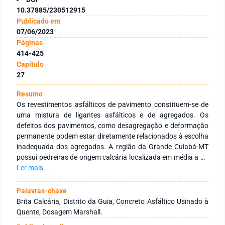
10.37885/230512915
Publicado em
07/06/2023
Páginas
414-425
Capítulo
27
Resumo
Os revestimentos asfálticos de pavimento constituem-se de
uma mistura de ligantes asfálticos e de agregados. Os
defeitos dos pavimentos, como desagregação e deformação
permanente podem estar diretamente relacionados à escolha
inadequada dos agregados. A região da Grande Cuiabá-MT
possui pedreiras de origem calcária localizada em média a 23
km do município e, de origem granítica distante a 63 km. O
Ler mais...
objetivo da pesquisa foi estudar o agregado calcário da
Região da Guia, como material para dosagem de misturas
Palavras-chave
densas, faixa C prescrita pelo DNIT e o seu comportamento
Brita Calcária, Distrito da Guia, Concreto Asfáltico Usinado à
nessa mistura. Caracterizou-se os agregados pelos ensaios
Quente, Dosagem Marshall.
de granulometria, massa específica, abrasão Los Angeles,