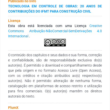
Publicado no livro
índice de forma, adesividade do agregado ao ligante,
TECNOLOGIA EM CONTROLE DE OBRAS: 20 ANOS DE
equivalente de areia. Determinou-se a faixa granulométrica
CONTRIBUIÇÕES DO IFMT PARA CONSTRUÇÃO CIVIL
para enquadrar a mistura asfáltica na faixa C. Nas misturas
utilizou-se o teor de ligante em 5%, 5,5% e 6%, para determinar
Licença
o traço ideal, pela metodologia Marshall. Os resultados da
Esta obra está licenciada com uma Licença
Creative
caracterização dos agregados e do ligante atenderam as
Commons Atribuição-NãoComercial-SemDerivações 4.0
especificadas nas normativas vigentes. Com o Vv e a RBV
Internacional
.
obteve-se o teor ótimo de ligante de 5,3%. Com os resultados
obtidos concluiu-se que a brita calcária da região da Grande
Cuiabá, possui características adequadas para misturas
asfálticas densas, Faixa C DNIT.
O conteúdo dos capítulos e seus dados e sua forma, correção
e confiabilidade, são de responsabilidade exclusiva do(s)
autor(es). É permitido o download e compartilhamento desde
que pela origem e no formato Acesso Livre (Open Access),
com os créditos e citação atribuídos ao(s) respectivo(s)
autor(es). Não é permitido: alteração de nenhuma forma,
catalogação em plataformas de acesso restrito e utilização
para fins comerciais. O(s) autor(es) mantêm os direitos
autorais do texto.
PlumX