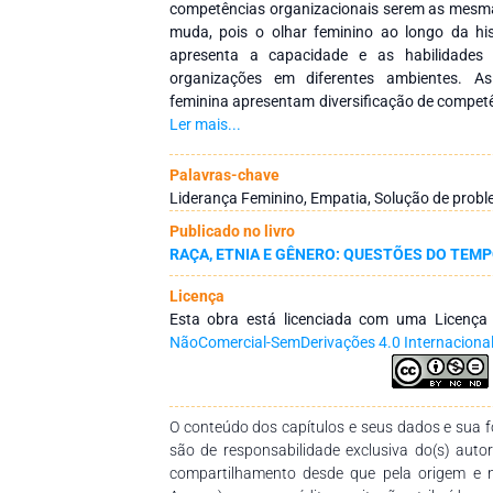
competências organizacionais serem as mesma
muda, pois o olhar feminino ao longo da his
apresenta a capacidade e as habilidades 
organizações em diferentes ambientes. As 
feminina apresentam diversificação de competê
diferenciada para o problema e sua solução, 
Ler mais...
de equipe e sua capacidade de mudar o ambient
Palavras-chave
Liderança Feminino, Empatia, Solução de probl
Publicado no livro
RAÇA, ETNIA E GÊNERO: QUESTÕES DO TEM
Licença
Esta obra está licenciada com uma Licenç
NãoComercial-SemDerivações 4.0 Internaciona
O conteúdo dos capítulos e seus dados e sua fo
são de responsabilidade exclusiva do(s) auto
compartilhamento desde que pela origem e 