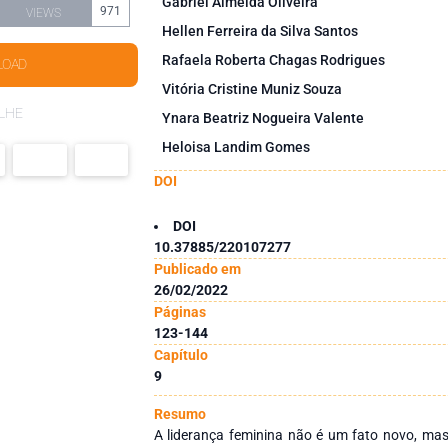
Gabriel Almeida Oliveira
971
VIEWS
Hellen Ferreira da Silva Santos
Rafaela Roberta Chagas Rodrigues
LOAD
Vitória Cristine Muniz Souza
LHE
Ynara Beatriz Nogueira Valente
Heloisa Landim Gomes
DOI
DOI
10.37885/220107277
Publicado em
26/02/2022
Páginas
123-144
Capítulo
9
Resumo
A liderança feminina não é um fato novo, mas