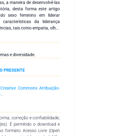
s, a maneira de desenvolvê-las
tória, desta forma este artigo
do sexo feminino em liderar
características da liderança
ncias, tais como empatia, olhar
além de elevar o relacionamento
e organizacional.
emas e diversidade.
PO PRESENTE
a
Creative Commons Atribuição-
l
.
rma, correção e confiabilidade,
r(es). É permitido o download e
no formato Acesso Livre (Open