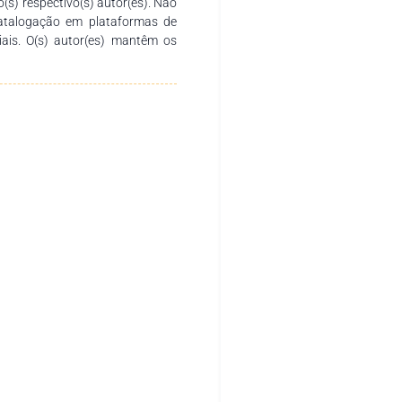
o(s) respectivo(s) autor(es). Não
catalogação em plataformas de
ciais. O(s) autor(es) mantêm os