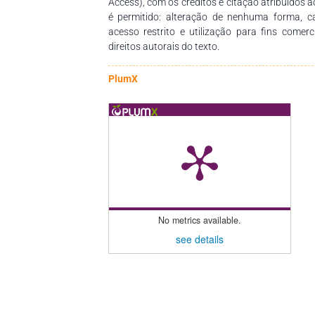
Access), com os créditos e citação atribuídos a
é permitido: alteração de nenhuma forma, 
acesso restrito e utilização para fins comer
direitos autorais do texto.
PlumX
No metrics available.
see details