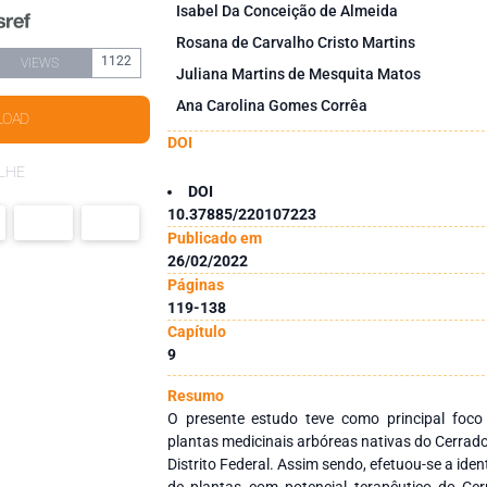
Isabel Da Conceição de Almeida
Rosana de Carvalho Cristo Martins
1122
VIEWS
Juliana Martins de Mesquita Matos
Ana Carolina Gomes Corrêa
LOAD
DOI
LHE
DOI
10.37885/220107223
Publicado em
26/02/2022
Páginas
119-138
Capítulo
9
Resumo
O presente estudo teve como principal foco
plantas medicinais arbóreas nativas do Cerrad
Distrito Federal. Assim sendo, efetuou-se a iden
de plantas com potencial terapêutico do Ce