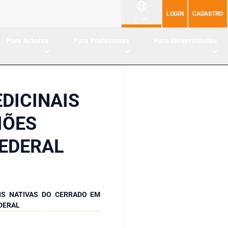
LOGIN
CADASTRO
PT-BR
Para Autores
Para Professores
Para Universidades
DICINAIS
IÕES
FEDERAL
IS NATIVAS DO CERRADO EM
EDERAL