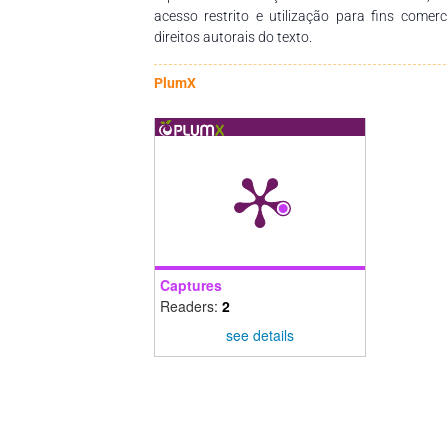
riqueza do Cerrado.
acesso restrito e utilização para fins comer
direitos autorais do texto.
PlumX
Captures
Readers:
2
see details