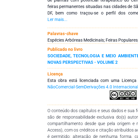
feiras permanentes situadas nas cidades de S
DF, bem como traçou-se o perfil dos come
trabalho. O estudo consistiu em pesquisa apl
Ler mais...
explicativo, com resultados tratados de maneir
partir da coleta de informações de fontes p
Palavras-chave
auxílio de entrevistas e questionários se
Espécies Arbóreas Medicinais; Feiras Populares;
pesquisa necessária para embasar as an
Publicado no livro
levantamento de informações ao longo da pesqui
SOCIEDADE, TECNOLOGIA E MEIO AMBIENT
comercialização de plantas medicinais do Cer
NOVAS PERSPECTIVAS - VOLUME 2
experientes. A forma de obtenção do conheci
ocorre por meio de familiares, amigos, vizin
Licença
comerciantes como consumidores são em sua ma
Esta obra está licenciada com uma Licenç
as plantas medicinais arbóreas do Cerrado
NãoComercial-SemDerivações 4.0 Internaciona
copaíba (Copaifera langsdorffii Desf.), 
adstringens (Mart.) Coville), baru (Dipteryx
(Hymenaea stigonocarpa Mart. ex Hayne), arat
e sucupira (Pterodon emarginatus Vogel). A 
O conteúdo dos capítulos e seus dados e sua fo
utilizada, seguida pela casca e raiz. A maioria
são de responsabilidade exclusiva do(s) auto
in natura. Com isso, mais estudos são necess
compartilhamento desde que pela origem e 
farmacêutico e terapêutico de plantas, com a f
Access), com os créditos e citação atribuídos a
utilização e o embasamento para estudos de fá
é permitido: alteração de nenhuma forma, 