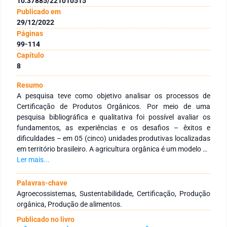
10.37885/221010515
Publicado em
29/12/2022
Páginas
99-114
Capítulo
8
Resumo
A pesquisa teve como objetivo analisar os processos de
Certificação de Produtos Orgânicos. Por meio de uma
pesquisa bibliográfica e qualitativa foi possível avaliar os
fundamentos, as experiências e os desafios – êxitos e
dificuldades – em 05 (cinco) unidades produtivas localizadas
em território brasileiro. A agricultura orgânica é um modelo de
produção agrícola que se apresenta como um processo
Ler mais...
produtivo comprometido com a qualidade da produção de
alimentos na garantia da saúde dos seres humanos, sem a
Palavras-chave
utilização de agrotóxicos. Existem três formas de certificação
Agroecossistemas, Sustentabilidade, Certificação, Produção
de produtos orgânicos: Organização de controle Social (OCS);
orgânica, Produção de alimentos.
Certificação por auditoria; Organismos Participativos de
Publicado no livro
Avaliação da Conformidade (OPAC). Nesse aspecto, os