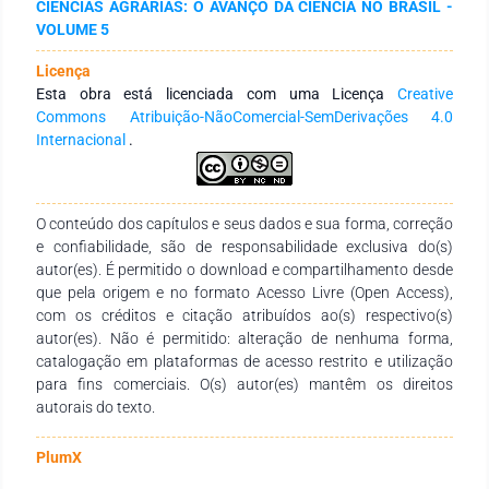
CIÊNCIAS AGRÁRIAS: O AVANÇO DA CIÊNCIA NO BRASIL -
resultados da pesquisa indicam que à certificação dos
VOLUME 5
produtos orgânicos carecem de políticas públicas que
fortaleçam a implementação desses processos na agricultura
Licença
familiar, autonomia dos mercados de insumos e de trabalho,
Esta obra está licenciada com uma Licença
Creative
além disso, que ocorram mobilizações dos atores sociais e
Commons Atribuição-NãoComercial-SemDerivações 4.0
respeito as especificidades ecológicas, socioculturais e
Internacional
.
econômicas. Nesse sentido, o tema ainda carece de mais
atenção dos entes públicos e sociedade civil organizada, com
a discussão sobre as melhores estratégias para maior
acessibilidade a certificação dos produtos orgânicos.
O conteúdo dos capítulos e seus dados e sua forma, correção
e confiabilidade, são de responsabilidade exclusiva do(s)
autor(es). É permitido o download e compartilhamento desde
que pela origem e no formato Acesso Livre (Open Access),
com os créditos e citação atribuídos ao(s) respectivo(s)
autor(es). Não é permitido: alteração de nenhuma forma,
catalogação em plataformas de acesso restrito e utilização
para fins comerciais. O(s) autor(es) mantêm os direitos
autorais do texto.
PlumX