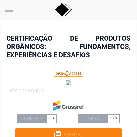
menu
CERTIFICAÇÃO DE PRODUTOS
ORGÂNICOS: FUNDAMENTOS,
EXPERIÊNCIAS E DESAFIOS
CODE: 221010515
33
978
DOWNLOADS
VIEWS
DOWNLOAD