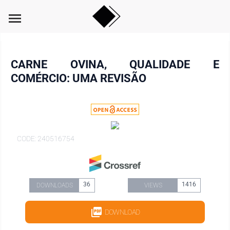
menu
CARNE OVINA, QUALIDADE E
COMÉRCIO: UMA REVISÃO
CODE: 240516754
36
1416
DOWNLOADS
VIEWS
DOWNLOAD