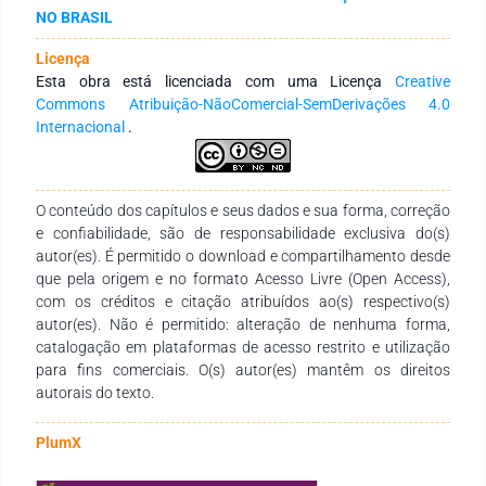
genética e instalações. Assim, é fundamental a implantação
NO BRASIL
de técnicas racionais de criação, visando maior produtividade
e qualidade, para atender a um mercado consumidor mais
Licença
exigente. Entretanto, o consumo per capita é de
Esta obra está licenciada com uma Licença
Creative
aproximadamente 500g por ano. apesar do crescimento
Commons Atribuição-NãoComercial-SemDerivações 4.0
gradativo da criação de ovinos e do grande potencial
Internacional
.
produtivo que o Brasil apresenta, a influência dessa atividade
para o setor econômico do país ainda não alcançou
contribuição significativa devido aos entraves. Esta revisão
foi elaborada com o objetivo de examinar a relação entre a
O conteúdo dos capítulos e seus dados e sua forma, correção
qualidade da carne ovina e seu impacto no comércio,
e confiabilidade, são de responsabilidade exclusiva do(s)
destacando os principais fatores que influenciam a qualidade
autor(es). É permitido o download e compartilhamento desde
da carne e os obstáculos para a comercialização.
que pela origem e no formato Acesso Livre (Open Access),
com os créditos e citação atribuídos ao(s) respectivo(s)
autor(es). Não é permitido: alteração de nenhuma forma,
catalogação em plataformas de acesso restrito e utilização
para fins comerciais. O(s) autor(es) mantêm os direitos
autorais do texto.
PlumX