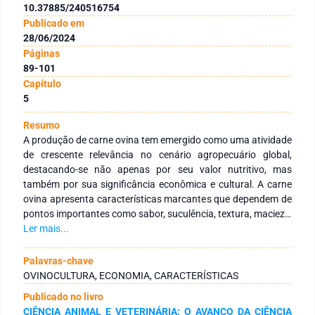
10.37885/240516754
Publicado em
28/06/2024
Páginas
89-101
Capítulo
5
Resumo
A produção de carne ovina tem emergido como uma atividade
de crescente relevância no cenário agropecuário global,
destacando-se não apenas por seu valor nutritivo, mas
também por sua significância econômica e cultural. A carne
ovina apresenta características marcantes que dependem de
pontos importantes como sabor, suculência, textura, maciez e
aparência. Existem alguns pontos que estão relacionados a
Ler mais...
aceitação da carne tais como, força de cisalhamento, maciez,
pH, capacidade de retenção de água, perda de peso na
Palavras-chave
cocção e ácidos graxos concentrados. A qualidade envolve
OVINOCULTURA, ECONOMIA, CARACTERÍSTICAS
diversos fatores, que vão desde reações físicas e químicas
Publicado no livro
que ocorrem na carne após o abate, a forma de manejo,
CIÊNCIA ANIMAL E VETERINÁRIA: O AVANÇO DA CIÊNCIA