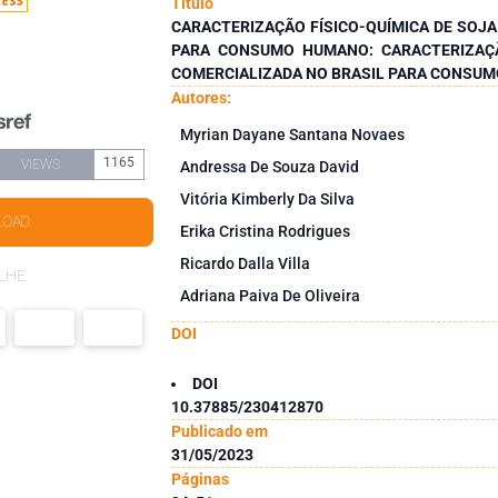
Título
CARACTERIZAÇÃO FÍSICO-QUÍMICA DE SOJA
PARA CONSUMO HUMANO: CARACTERIZAÇÃ
COMERCIALIZADA NO BRASIL PARA CONSU
Autores:
Myrian Dayane Santana Novaes
1165
VIEWS
Andressa De Souza David
Vitória Kimberly Da Silva
LOAD
Erika Cristina Rodrigues
Ricardo Dalla Villa
LHE
Adriana Paiva De Oliveira
DOI
DOI
10.37885/230412870
Publicado em
31/05/2023
Páginas