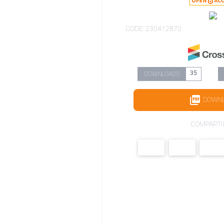
CODE: 230412870
35
DOWNLOADS
DOWN
COMPARTI