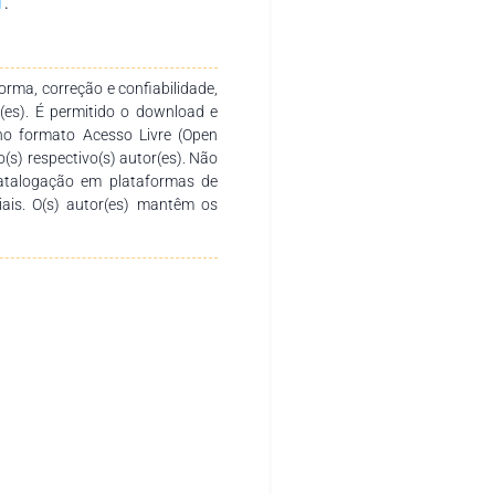
l
.
ional, segurança do alimento,
rma, correção e confiabilidade,
r(es). É permitido o download e
no formato Acesso Livre (Open
o(s) respectivo(s) autor(es). Não
catalogação em plataformas de
ciais. O(s) autor(es) mantêm os