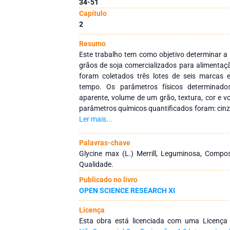
34-51
Capítulo
2
Resumo
Este trabalho tem como objetivo determinar a
grãos de soja comercializados para alimentaç
foram coletados três lotes de seis marcas e
tempo. Os parâmetros físicos determinado
aparente, volume de um grão, textura, cor e 
parâmetros químicos quantificados foram: cinza
fibra bruta, carboidratos digeríveis, pH, valo
Ler mais...
água, compostos fenólicos totais e minerais
avaliados apresentaram diferenças significativa
Palavras-chave
análises químicas foram observadas difere
Glycine max (L.) Merrill, Leguminosa, Composi
amostras para umidade, cinzas, proteínas, lip
Qualidade.
valor energético total e atividade de água. No 
Publicado no livro
diferenças significativas (p ≤ 0,05) entre as m
OPEN SCIENCE RESEARCH XI
Mn e Zn. Ante ao exposto, foi possível observ
grãos avaliados, o que pode ser atribuído aos
Licença
plantio e condições edafoclimáticas. Os res
Esta obra está licenciada com uma Licenç
caracterização físico-química de diferente