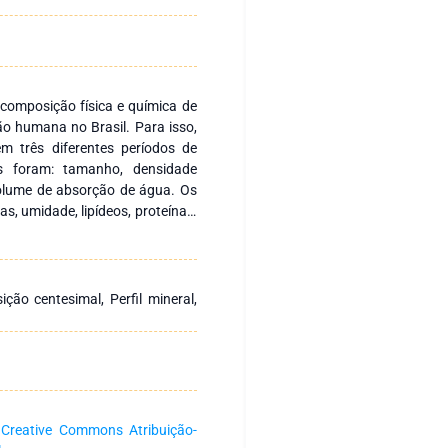
 composição física e química de
ão humana no Brasil. Para isso,
m três diferentes períodos de
s foram: tamanho, densidade
volume de absorção de água. Os
s, umidade, lipídeos, proteínas,
r energético total, atividade de
. Todos os parâmetros físicos
s (p ≤ 0,05) entre os grãos. Nas
nças significativas entre as
ção centesimal, Perfil mineral,
ídeos, carboidratos digeríveis,
perfil mineral foram encontradas
arcas para os minerais K, Fe, Cu,
ar uma heterogeneidade entre os
 diferentes genótipos, forma de
ultados obtidos sugerem que a
a
Creative Commons Atribuição-
s tipos de grãos de soja é de