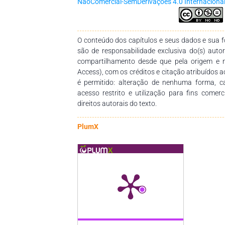
NãoComercial-SemDerivações 4.0 Internaciona
relevância para garantir a qualidade nutric
saudabilidade e valorização econômica.
O conteúdo dos capítulos e seus dados e sua fo
são de responsabilidade exclusiva do(s) auto
compartilhamento desde que pela origem e 
Access), com os créditos e citação atribuídos a
é permitido: alteração de nenhuma forma, 
acesso restrito e utilização para fins comer
direitos autorais do texto.
PlumX