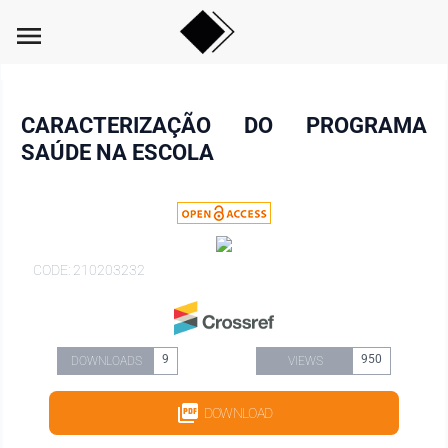
menu
CARACTERIZAÇÃO DO PROGRAMA
SAÚDE NA ESCOLA
CODE: 210203232
9
950
DOWNLOADS
VIEWS
DOWNLOAD