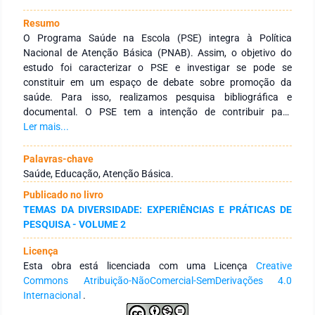
Resumo
O Programa Saúde na Escola (PSE) integra à Política
Nacional de Atenção Básica (PNAB). Assim, o objetivo do
estudo foi caracterizar o PSE e investigar se pode se
constituir em um espaço de debate sobre promoção da
saúde. Para isso, realizamos pesquisa bibliográfica e
documental. O PSE tem a intenção de contribuir para
formação integral dos alunos através da promoção,
Ler mais...
prevenção e atenção à saúde. Dessa forma, os beneficiados
pelo programa são os estudantes da Educação Básica,
Palavras-chave
gestores e professores da educação e saúde, estudantes da
Saúde, Educação, Atenção Básica.
Rede Federal de Educação Profissional e Tecnológica e da
Publicado no livro
Educação de Jovens e Adultos (EJA). Para viabilizar os
TEMAS DA DIVERSIDADE: EXPERIÊNCIAS E PRÁTICAS DE
objetivos do PSE, foram definidos cinco componentes: a)
PESQUISA - VOLUME 2
avaliação das condições de saúde das crianças, adolescentes
e jovens da rede pública; b) promoção da saúde e de
Licença
atividades de prevenção; c) educação permanente e
Esta obra está licenciada com uma Licença
Creative
capacitação dos profissionais da educação e da saúde e de
Commons Atribuição-NãoComercial-SemDerivações 4.0
jovens; d) monitoramento e avaliação da saúde dos
Internacional
.
estudantes; e) monitoramento e avaliação do programa. Não