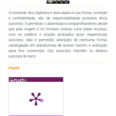
há dúvidas que enquanto espaço formativo a escola tem
potencial para mudar os hábitos e comportamentos dos
alunos, o que pode favorecer uma geração com maior
O conteúdo dos capítulos e seus dados e sua forma, correção
consciência sobre a importância dos cuidados básicos com a
e confiabilidade, são de responsabilidade exclusiva do(s)
saúde e derivar na redução de doenças.
autor(es). É permitido o download e compartilhamento desde
que pela origem e no formato Acesso Livre (Open Access),
com os créditos e citação atribuídos ao(s) respectivo(s)
autor(es). Não é permitido: alteração de nenhuma forma,
catalogação em plataformas de acesso restrito e utilização
para fins comerciais. O(s) autor(es) mantêm os direitos
autorais do texto.
PlumX