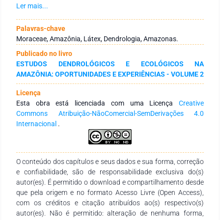
indivíduo em campo, com o auxílio da ficha dendrológica e
Ler mais...
posteriormente coletou-se amostras foliares da espécie para
a confecção de sua exsicata. O fuste apresentou-se em
Palavras-chave
formato circular ou cilíndrico e angulação ereta, a base do
Moraceae, Amazônia, Látex, Dendrologia, Amazonas.
fuste é reta, possui o ritidoma de cor amarelado a alaranjado,
Publicado no livro
com aspecto estriado, a entre-casca, bem como a casca viva,
ESTUDOS DENDROLÓGICOS E ECOLÓGICOS NA
possuem a coloração alaranjada e látex com coloração café
AMAZÔNIA: OPORTUNIDADES E EXPERIÊNCIAS - VOLUME 2
com leite. As folhas são simples, sua filotaxia é alterna, com
nervura broquidódroma, apresenta pilosidade na face abaxial
Licença
e face adaxial, sendo um aspecto característico da espécie.
Esta obra está licenciada com uma Licença
Creative
Através da Dendrologia, é possível identificar as plantas a
Commons Atribuição-NãoComercial-SemDerivações 4.0
nível de espécie, in loco, utilizando-se apenas caracteres
Internacional
.
morfológicos vegetativos, mas, para isso, é necessário que
haja um amplo conhecimento botânico. Apesar de suas
características específicas que a diferenciam de outras
espécies, ainda existe uma carência na quantidade de
O conteúdo dos capítulos e seus dados e sua forma, correção
estudos feitas em outras fases da vida das P. mollis, e sua
e confiabilidade, são de responsabilidade exclusiva do(s)
identificação pode ser dificultada se a coleta não for realizada
autor(es). É permitido o download e compartilhamento desde
em seu período fértil. Diante disso, nota-se a necessidade da
que pela origem e no formato Acesso Livre (Open Access),
realização de mais estudos, com o objetivo de auxiliar na
com os créditos e citação atribuídos ao(s) respectivo(s)
determinação de novas aplicações para a espécie deste
autor(es). Não é permitido: alteração de nenhuma forma,