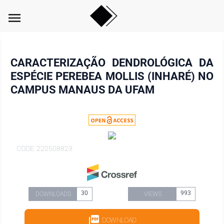
menu
CARACTERIZAÇÃO DENDROLÓGICA DA
ESPÉCIE PEREBEA MOLLIS (INHARÉ) NO
CAMPUS MANAUS DA UFAM
CODE: 220508823
30
993
DOWNLOADS
VIEWS
DOWNLOAD