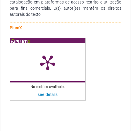
estudo, bem como a manutenção e aprimoramento dos usos
catalogação em plataformas de acesso restrito e utilização
atuais.
para fins comerciais. O(s) autor(es) mantêm os direitos
autorais do texto.
PlumX
No metrics available.
see details