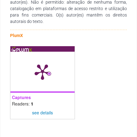
de madeira, foi o que apresentou melhor comportamento de
autor(es). Não é permitido: alteração de nenhuma forma,
resistência à compressão axial.
catalogação em plataformas de acesso restrito e utilização
para fins comerciais. O(s) autor(es) mantêm os direitos
autorais do texto.
PlumX
Captures
Readers:
1
see details