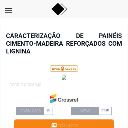
menu
CARACTERIZAÇÃO DE PAINÉIS
CIMENTO-MADEIRA REFORÇADOS COM
LIGNINA
CODE: 210906040
30
1130
DOWNLOADS
VIEWS
DOWNLOAD