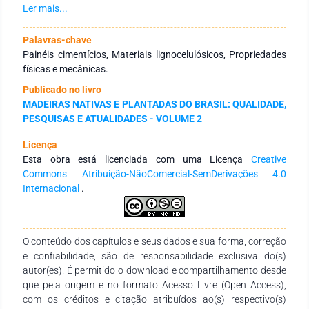
24 horas. Na confecção dos painéis foram utilizados cimento
Ler mais...
Portland CP II, água, agregados miúdos, partículas de pinus,
lignina e aditivo. A madeira de pinus foi submetida à moagem
Palavras-chave
e secagem à 8,0% de umidade e a lignina kraft de origem
Painéis cimentícios, Materiais lignocelulósicos, Propriedades
industrial foi utilizada em pó com 4,6% de umidade. Após a
físicas e mecânicas.
argamassa pronta, esta foi colocada em moldes
Publicado no livro
confeccionados de acordo com a NBR 5738:2003 e D-
MADEIRAS NATIVAS E PLANTADAS DO BRASIL: QUALIDADE,
1037:1999, submetidos a adensamento vibro-mecânico.
PESQUISAS E ATUALIDADES - VOLUME 2
Determinou-se quatro tratamentos para confecção dos
painéis: T1- cimento e pinus; T2 - cimento, pinus e lignina; T3 -
Licença
cimento e lignina; e T4 - cimento e areia. Resultados: O T1
Esta obra está licenciada com uma Licença
Creative
apresentou maior percentual de absorção de água (29,55%),
Commons Atribuição-NãoComercial-SemDerivações 4.0
o T3 apresentou valores de densidade e absorção
Internacional
.
satisfatórios (1,16 g/cm³ e 9,62 %, respectivamente) e o T2,
dentre os painéis cimento-madeira, foi o que apresentou as
melhores características para a utilização como concreto,
pois atingiu maior média de resistência (10,35 MPa),
O conteúdo dos capítulos e seus dados e sua forma, correção
densidade aparente (1,27 g/cm³) e teores de absorção
e confiabilidade, são de responsabilidade exclusiva do(s)
(13,85%) satisfatórios. Conclusões: A lignina influenciou
autor(es). É permitido o download e compartilhamento desde
positivamente a densidade aparente e absorção de água nos
que pela origem e no formato Acesso Livre (Open Access),
painéis. O tratamento com pinus e lignina, dentre os painéis
com os créditos e citação atribuídos ao(s) respectivo(s)