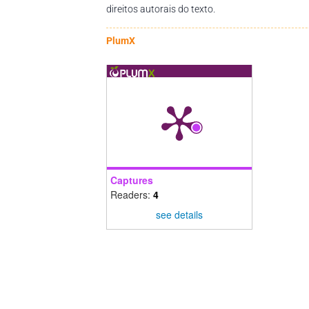
direitos autorais do texto.
PlumX
Captures
Readers:
4
see details