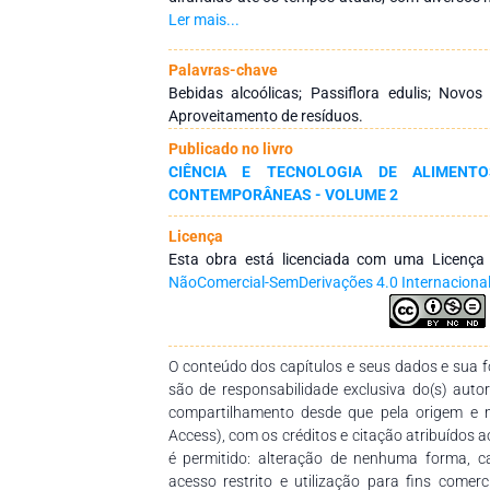
principais características relacionadas com té
Ler mais...
da matéria-prima e finalidade do produto. Essa
regiões do mundo de forma industrial e até m
Palavras-chave
à produção e aumentando a renda dos produ
Bebidas alcoólicas; Passiflora edulis; Novos
propôs-se o aproveitamento dos subprodutos
Aproveitamento de resíduos.
produtoras de polpa de maracujá na fabricaç
Publicado no livro
análises da composição centesimal dos resí
CIÊNCIA E TECNOLOGIA DE ALIMENTO
produzido variando o teor alcoólico final de 16
CONTEMPORÂNEAS - VOLUME 2
de 200, 270 e 340 gramas por litro. Também fo
pH, porcentagem de sólidos solúveis, teor alcoó
Licença
licor além de análises sensoriais com resu
Esta obra está licenciada com uma Licenç
aceitação do produto com média entre 7 e 
NãoComercial-SemDerivações 4.0 Internaciona
moderadamente/gostei muito) e intenção de c
que certamente comprariam o produto.
O conteúdo dos capítulos e seus dados e sua fo
são de responsabilidade exclusiva do(s) auto
compartilhamento desde que pela origem e 
Access), com os créditos e citação atribuídos a
é permitido: alteração de nenhuma forma, 
acesso restrito e utilização para fins comer