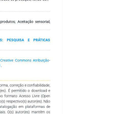
cnicas de preparação, qualidade
 bebida é produzida em diversas
esmo artesanal, agregando valor
tores rurais. Neste trabalho
 produtos; Aceitação sensorial;
 gerados pelas agroindústrias
ão de licor. Foram realizadas
duos do maracujá. O licor foi
S: PESQUISA E PRÁTICAS
, 20 e 24 ºGL, e o teor de açúcar
ram realizadas análises de cor,
lico, densidade e viscosidade do
ltados positivos em relação à
a
Creative Commons Atribuição-
8 na escala hedônica (gostei
l
.
ompra onde a maioria afirmaram
rma, correção e confiabilidade,
r(es). É permitido o download e
no formato Acesso Livre (Open
o(s) respectivo(s) autor(es). Não
catalogação em plataformas de
ciais. O(s) autor(es) mantêm os