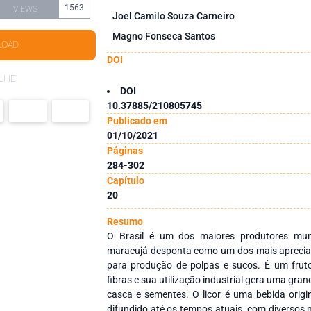
1563
VIEWS
Joel Camilo Souza Carneiro
Magno Fonseca Santos
LOAD
DOI
LHE
DOI
10.37885/210805745
Publicado em
01/10/2021
Páginas
284-302
Capítulo
20
Resumo
O Brasil é um dos maiores produtores mun
maracujá desponta como um dos mais apreci
para produção de polpas e sucos. É um fruto
fibras e sua utilização industrial gera uma gr
casca e sementes. O licor é uma bebida origi
difundido até os tempos atuais, com diversos