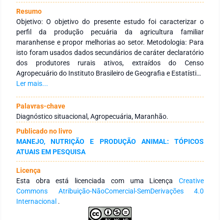
Resumo
Objetivo: O objetivo do presente estudo foi caracterizar o
perfil da produção pecuária da agricultura familiar
maranhense e propor melhorias ao setor. Metodologia: Para
isto foram usados dados secundários de caráter declaratório
dos produtores rurais ativos, extraídos do Censo
Agropecuário do Instituto Brasileiro de Geografia e Estatística
(IBGE), realizado entre outubro de 2017 e fevereiro de 2018.
Ler mais...
Realizou-se levantamento de registros de propriedades rurais
produtoras de bovinos (corte e leite), bubalinos, caprinos,
Palavras-chave
ovinos, suínos e aves. Resultados: Verificou-se que 85,14%
Diagnóstico situacional, Agropecuária, Maranhão.
dos estabelecimentos contabilizados são pertencentes à
Publicado no livro
agricultura familiar. Sendo 81,42% propriedades produtoras
MANEJO, NUTRIÇÃO E PRODUÇÃO ANIMAL: TÓPICOS
de bovinos, entretanto, esse percentual representa apenas
ATUAIS EM PESQUISA
41,46% do efetivo total do estado. Já no que se refere a
bovinocultura de leite observou-se que 78,34% dos
Licença
estabelecimentos são pertencentes à agricultura familiar e
Esta obra está licenciada com uma Licença
Creative
sua produção leiteira participa com 62% do total no estado.
Commons Atribuição-NãoComercial-SemDerivações 4.0
Em relação à produção de pequenos ruminantes, aves e
Internacional
.
suínos observou-se um maior número de estabelecimentos e
um maior efetivo de caprinos (66%), aves (51%) e suínos