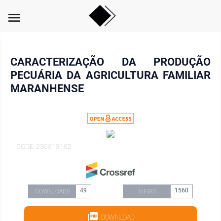
menu
CARACTERIZAÇÃO DA PRODUÇÃO
PECUÁRIA DA AGRICULTURA FAMILIAR
MARANHENSE
CODE: 230513152
49
1560
DOWNLOADS
VIEWS
DOWNLOAD