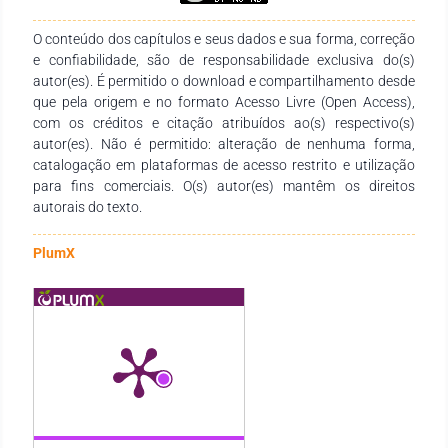
(79%) e de leite de cabra (60%), oriundos da agricultura
familiar. Conclusão: Conclui-se que apesar da agricultura
O conteúdo dos capítulos e seus dados e sua forma, correção
familiar representar a maior quantidade de estabelecimentos
e confiabilidade, são de responsabilidade exclusiva do(s)
agropecuários no estado do Maranhão, registra-se uma forte
autor(es). É permitido o download e compartilhamento desde
redução da área ocupada, o que se deve, dentre outras
que pela origem e no formato Acesso Livre (Open Access),
coisas, à ausência de políticas públicas que propiciem o
com os créditos e citação atribuídos ao(s) respectivo(s)
acesso à assistência técnica para apoiar o produtor e assim
autor(es). Não é permitido: alteração de nenhuma forma,
promover o desenvolvimento rural.
catalogação em plataformas de acesso restrito e utilização
para fins comerciais. O(s) autor(es) mantêm os direitos
autorais do texto.
PlumX