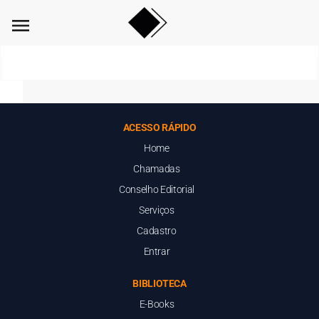
menu
ACESSO RÁPIDO
Home
Chamadas
Conselho Editorial
Serviços
Cadastro
Entrar
BIBLIOTECA
E-Books