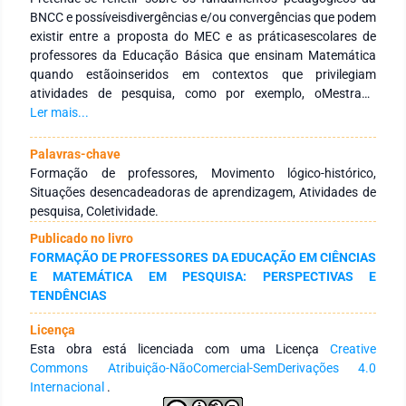
BNCC e possíveisdivergências e/ou convergências que podem
existir entre a proposta do MEC e as práticasescolares de
professores da Educação Básica que ensinam Matemática
quando estãoinseridos em contextos que privilegiam
atividades de pesquisa, como por exemplo, oMestrado
Profissional em Educação (MPE). Tais práticas se
Ler mais...
fundamentam, teoricamentee metodologicamente na
perspectiva da teoria histórico-cultural. As problemáticas
Palavras-chave
daspesquisas dos professores estão relacionadas às
Formação de professores, Movimento lógico-histórico,
dificuldades dos estudantes, às relaçõesque podem fazer
Situações desencadeadoras de aprendizagem, Atividades de
entre os conteúdos que ministram e as metodologias de
pesquisa, Coletividade.
ensino queutilizam em suas práticas. Nesse contexto, as
Publicado no livro
práticas escolares consideram o movimentológico-histórico
FORMAÇÃO DE PROFESSORES DA EDUCAÇÃO EM CIÊNCIAS
dos conceitos matemáticos. Defende-se que o conceito de
E MATEMÁTICA EM PESQUISA: PERSPECTIVAS E
competênciaesteja relacionado às soluções de problemas e
TENDÊNCIAS
ao desenvolvimento de ações queprivilegiem a coletividade.
Dessa forma, ao se comparar a proposta da BNCC com
Licença
aspráticas educativas produzidas e desenvolvidas pelos
Esta obra está licenciada com uma Licença
Creative
professores da Educação Básica,constata-se que há
Commons Atribuição-NãoComercial-SemDerivações 4.0
divergências no que diz respeito aos conceitos de
Internacional
.
competência,formação de professores, trabalho, bem como,