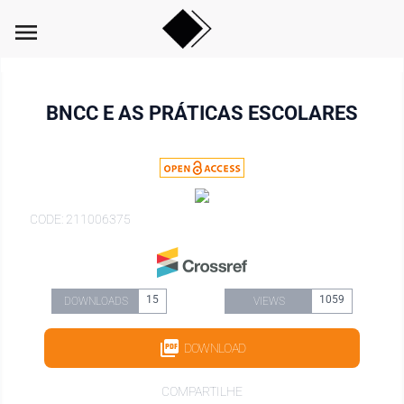
menu
BNCC E AS PRÁTICAS ESCOLARES
CODE: 211006375
15
1059
DOWNLOADS
VIEWS
DOWNLOAD
COMPARTILHE