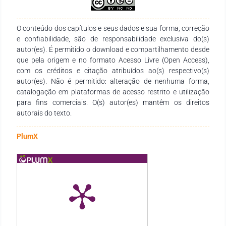
às indicações sobre a abordagem dosconteúdos em sala de
aula, ao foco do ensino de Matemática e ao papel da História
daMatemática na organização do ensino.
O conteúdo dos capítulos e seus dados e sua forma, correção
e confiabilidade, são de responsabilidade exclusiva do(s)
autor(es). É permitido o download e compartilhamento desde
que pela origem e no formato Acesso Livre (Open Access),
com os créditos e citação atribuídos ao(s) respectivo(s)
autor(es). Não é permitido: alteração de nenhuma forma,
catalogação em plataformas de acesso restrito e utilização
para fins comerciais. O(s) autor(es) mantêm os direitos
autorais do texto.
PlumX