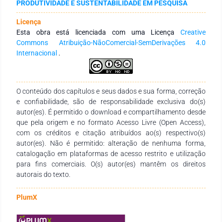
PRODUTIVIDADE E SUSTENTABILIDADE EM PESQUISA
diversos aspectos voltados para as ciências biológicas, como
é o caso da descoberta de diversas vacinas, medicamentos,
Licença
melhoramento genético de plantas, tecnologia de alimentos e
Esta obra está licenciada com uma Licença
Creative
entre outras. Assim, este trabalho teve como objetivo realizar
Commons Atribuição-NãoComercial-SemDerivações 4.0
uma breve revisão bibliográfica voltada para a bioinformática
Internacional
.
aplicada às ciências ômicas.
O conteúdo dos capítulos e seus dados e sua forma, correção
e confiabilidade, são de responsabilidade exclusiva do(s)
autor(es). É permitido o download e compartilhamento desde
que pela origem e no formato Acesso Livre (Open Access),
com os créditos e citação atribuídos ao(s) respectivo(s)
autor(es). Não é permitido: alteração de nenhuma forma,
catalogação em plataformas de acesso restrito e utilização
para fins comerciais. O(s) autor(es) mantêm os direitos
autorais do texto.
PlumX