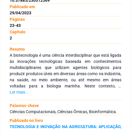
10.37885/230312569
Publicado em
29/04/2023
Páginas
23-43
Capítulo
2
Resumo
A biotecnologia é uma ciência interdisciplinar que está ligada
às inovações tecnológicas baseada em conhecimentos
multidisciplinares que utilizam agentes biológicos para
produzir produtos úteis em diversas áreas como na indústria,
na saúde, no meio ambiente, ou até mesmo em áreas
voltadas para a biologia marinha. Neste contexto, a
biotecnologia ainda engloba a bioinformática, caracterizada
Ler mais...
pela utilização de softwares que são de suma importância
para a grande maioria de estudos de cunho científico
Palavras-chave
pertencentes às ciências ômicas, caracterizadas por sua vez
Ciências Computacionais, Ciências Ômicas, Bioinformática.
pelas áreas: genômica, transcriptômica, proteômica e
Publicado no livro
metabolômica. Com o passar dos anos, estas áreas vêm
TECNOLOGIA E INOVAÇÃO NA AGRICULTURA: APLICAÇÃO,
mostrando avanços que auxiliam na compreensão de