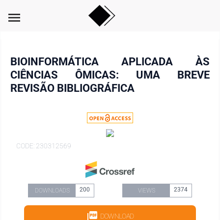
menu
BIOINFORMÁTICA APLICADA ÀS
CIÊNCIAS ÔMICAS: UMA BREVE
REVISÃO BIBLIOGRÁFICA
CODE: 230312569
200
2374
DOWNLOADS
VIEWS
DOWNLOAD