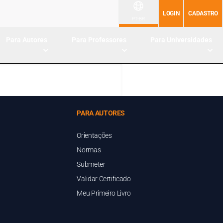
LOGIN
CADASTRO
PT-BR
Para Autores
Para Professores
Para Universidades
PARA AUTORES
Orientações
Normas
Submeter
Validar Certificado
Meu Primeiro Livro