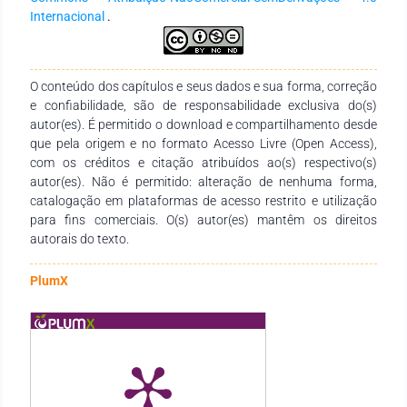
para trabalhos escolares e realização de provas; as
Internacional
.
atividades e serviços não têm obtido um bom índice de
participação, uma vez que a minoria são envolvidos nas
atividades; no que se refere à comunidade, objeto de nosso
estudo, nota-se que a Biblioteca Farol da Educação tem
O conteúdo dos capítulos e seus dados e sua forma, correção
estado presente na vida dos comunitários. Conclui-se que a
e confiabilidade, são de responsabilidade exclusiva do(s)
Biblioteca escolar farol da educação Josué Montello tem
autor(es). É permitido o download e compartilhamento desde
contribuído de forma elementar no fomento ao ensino-
que pela origem e no formato Acesso Livre (Open Access),
aprendizagem e na formação de leitores na comunidade do
com os créditos e citação atribuídos ao(s) respectivo(s)
Maiobão, contudo há a necessidade de incrementos efetivos
autor(es). Não é permitido: alteração de nenhuma forma,
no fortalecimento desse equipamento informacional para
catalogação em plataformas de acesso restrito e utilização
melhor desenvolvimento da cultura e das políticas de leitura.
para fins comerciais. O(s) autor(es) mantêm os direitos
autorais do texto.
PlumX