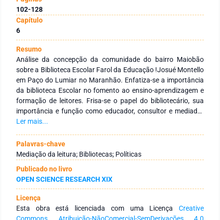
102-128
Capítulo
6
Resumo
Análise da concepção da comunidade do bairro Maiobão
sobre a Biblioteca Escolar Farol da Educação !Josué Montello
em Paço do Lumiar no Maranhão. Enfatiza-se a importância
da biblioteca Escolar no fomento ao ensino-aprendizagem e
formação de leitores. Frisa-se o papel do bibliotecário, sua
importância e função como educador, consultor e mediador
da informação. Avalia-se a atuação da Biblioteca Farol da
Ler mais...
Educação Josué Montello na comunidade que está
implantada, apresentando os resultados obtidos através de
Palavras-chave
pesquisa de campo onde foi aplicado questionário aos
Mediação da leitura; Bibliotecas; Políticas
moradores do bairro, realizado entrevista com a supervisora
Publicado no livro
estadual das Biblioteca Farol da Educação do Maranhão e
OPEN SCIENCE RESEARCH XIX
com os presidentes das entidades sociais representativas da
comunidade. Depreende-se, com base na análise das
Licença
informações coletadas, que: a frequência dos usuários na
Esta obra está licenciada com uma Licença
Creative
Biblioteca Farol da Educação está relacionada à pesquisa
Commons Atribuição-NãoComercial-SemDerivações 4.0