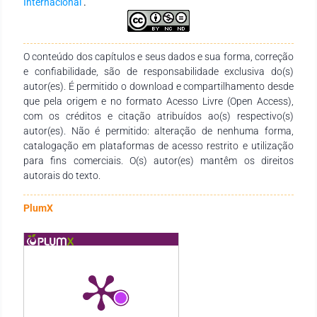
Internacional
.
da Agricultura, Pecuária e Abastecimento, estabeleceu novas
regras acerca das boas práticas de manejo e bem-estar
animal nas granjas de suínos de criação comercial e se tornou
a primeira legislação acerca do bem-estar de suínos. As
O conteúdo dos capítulos e seus dados e sua forma, correção
novas adequações entraram em vigor no dia 1º e fevereiro de
e confiabilidade, são de responsabilidade exclusiva do(s)
2021 e trouxeram prazos e datas limites aos produtores.
autor(es). É permitido o download e compartilhamento desde
Nesta revisão bibliográfica traremos os principais pontos
que pela origem e no formato Acesso Livre (Open Access),
relacionados ao bem-estar de suínos e as novas regras
com os créditos e citação atribuídos ao(s) respectivo(s)
estabelecidas pela legislação brasileira.
autor(es). Não é permitido: alteração de nenhuma forma,
catalogação em plataformas de acesso restrito e utilização
para fins comerciais. O(s) autor(es) mantêm os direitos
autorais do texto.
PlumX