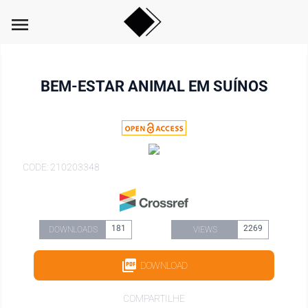
menu
BEM-ESTAR ANIMAL EM SUÍNOS
CODE: 210203348
181
2269
DOWNLOADS
VIEWS
DOWNLOAD
COMPARTILHE