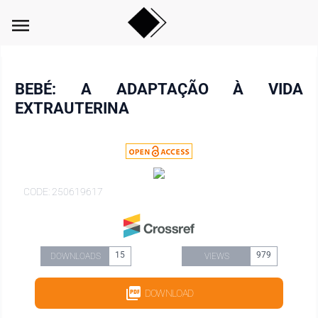
menu
BEBÉ: A ADAPTAÇÃO À VIDA
EXTRAUTERINA
CODE: 250619617
15
979
DOWNLOADS
VIEWS
DOWNLOAD