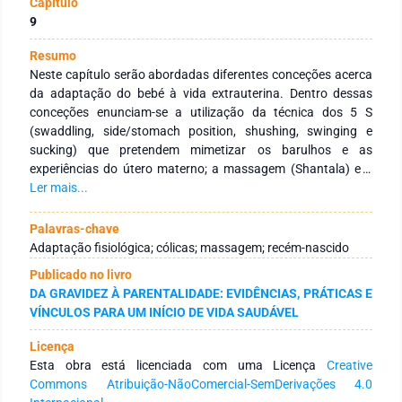
Capítulo
9
Resumo
Neste capítulo serão abordadas diferentes conceções acerca
da adaptação do bebé à vida extrauterina. Dentro dessas
conceções enunciam-se a utilização da técnica dos 5 S
(swaddling, side/stomach position, shushing, swinging e
sucking) que pretendem mimetizar os barulhos e as
experiências do útero materno; a massagem (Shantala) e o
toque como parte do processo de vinculação mãe-bebé,
Ler mais...
referindo os seus benefícios; e a massagem para alívio das
cólicas, comuns entre a 2.ª e a 3.ª semana de vida do bebé. O
Palavras-chave
papel dos profissionais de saúde, em especial do Enfermeiro
Adaptação fisiológica; cólicas; massagem; recém-nascido
Especialista em Enfermagem de Saúde Materna e Obstétrica,
Publicado no livro
torna-se, assim, fundamental no que diz respeito ao ensino
DA GRAVIDEZ À PARENTALIDADE: EVIDÊNCIAS, PRÁTICAS E
dos pais e da família no processo de adaptação à vida
VÍNCULOS PARA UM INÍCIO DE VIDA SAUDÁVEL
extrauterina.
Licença
Esta obra está licenciada com uma Licença
Creative
Commons Atribuição-NãoComercial-SemDerivações 4.0