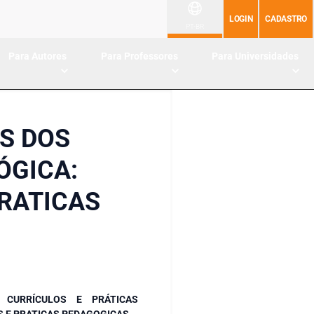
LOGIN
CADASTRO
PT-BR
Para Autores
Para Professores
Para Universidades
S DOS
ÓGICA:
PRATICAS
CURRÍCULOS E PRÁTICAS
S E PRATICAS PEDAGOGICAS