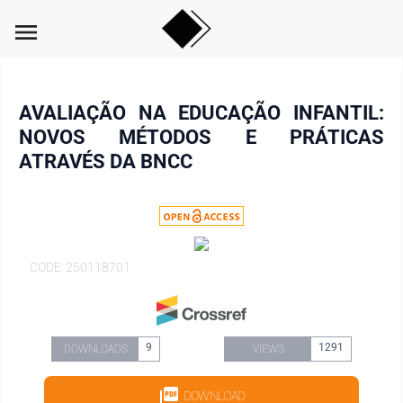
menu
AVALIAÇÃO NA EDUCAÇÃO INFANTIL:
NOVOS MÉTODOS E PRÁTICAS
ATRAVÉS DA BNCC
CODE: 250118701
9
1291
DOWNLOADS
VIEWS
DOWNLOAD