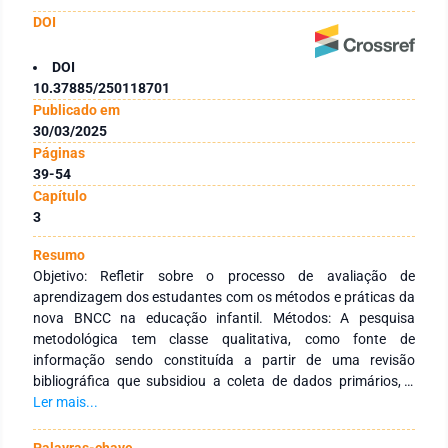
DOI
DOI
10.37885/250118701
Publicado em
30/03/2025
Páginas
39-54
Capítulo
3
Resumo
Objetivo: Refletir sobre o processo de avaliação de
aprendizagem dos estudantes com os métodos e práticas da
nova BNCC na educação infantil. Métodos: A pesquisa
metodológica tem classe qualitativa, como fonte de
informação sendo constituída a partir de uma revisão
bibliográfica que subsidiou a coleta de dados primários, a
partir de livros, revistas, sites e outros tipos, de forma
Ler mais...
complementar, artigos publicados online na Internet e em
anais de eventos relacionados com o tema em estudo
Palavras-chave