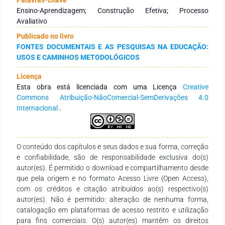
disponíveis em bibliotecas públicas. Resultados: Os
Ensino-Aprendizagem; Construção Efetiva; Processo
resultados será discorrido sobre os conteúdos abordados na
Avaliativo
pesquisa bibliográfica, refletindo sobre a avaliação de
Publicado no livro
aprendizagem nas séries iniciais, em especifico, e as novas
FONTES DOCUMENTAIS E AS PESQUISAS NA EDUCAÇÃO:
metodologias e instruções da BNCC sobre avaliação.
USOS E CAMINHOS METODOLÓGICOS
Conclusão: A avaliação com as novas instruções da BNCC é
um processo contínuo, não encerrando apenas na avaliação,
Licença
mas analisando quais foram os erros e acertos, e a partir
Esta obra está licenciada com uma Licença
Creative
disso, guiar o estudante no seu ensino-aprendizagem.
Commons Atribuição-NãoComercial-SemDerivações 4.0
Internacional
.
O conteúdo dos capítulos e seus dados e sua forma, correção
e confiabilidade, são de responsabilidade exclusiva do(s)
autor(es). É permitido o download e compartilhamento desde
que pela origem e no formato Acesso Livre (Open Access),
com os créditos e citação atribuídos ao(s) respectivo(s)
autor(es). Não é permitido: alteração de nenhuma forma,
catalogação em plataformas de acesso restrito e utilização
para fins comerciais. O(s) autor(es) mantêm os direitos