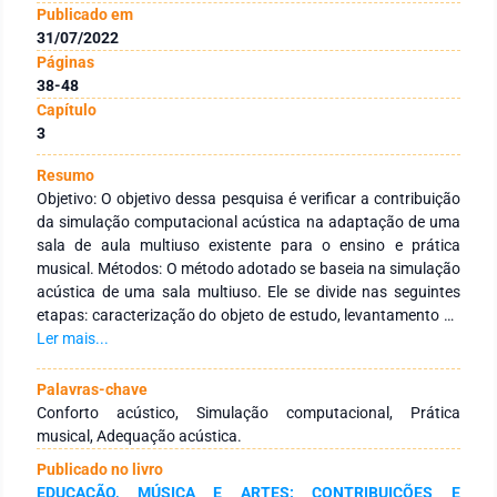
Publicado em
31/07/2022
Páginas
38-48
Capítulo
3
Resumo
Objetivo: O objetivo dessa pesquisa é verificar a contribuição
da simulação computacional acústica na adaptação de uma
sala de aula multiuso existente para o ensino e prática
musical. Métodos: O método adotado se baseia na simulação
acústica de uma sala multiuso. Ele se divide nas seguintes
etapas: caracterização do objeto de estudo, levantamento de
dados, simulação computacional e simulação computacional
Ler mais...
de modelos com alternativas. A simulação foi realizada com o
programa computacional Odeon e foi feita para um modelo
Palavras-chave
semelhante ao existente e para modelos com alternativas
Conforto acústico, Simulação computacional, Prática
para adequação acústica da sala para o uso. Resultados e
musical, Adequação acústica.
discussões: A simulação computacional possibilitou criar um
Publicado no livro
modelo computacional para a sala, fiel ao real, flexível a
EDUCAÇÃO, MÚSICA E ARTES: CONTRIBUIÇÕES E