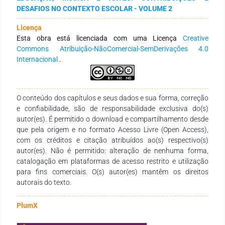
testes de diferentes combinações de modelos adaptados da
DESAFIOS NO CONTEXTO ESCOLAR - VOLUME 2
sala. Além disso, a simulação computacional do modelo
existente mostrou que os parâmetros acústicos não estavam
Licença
adequados ao uso atual da sala, de ensino e prática musical.
Esta obra está licenciada com uma Licença
Creative
Novos modelos foram simulados até resultar em um modelo
Commons Atribuição-NãoComercial-SemDerivações 4.0
com alternativas que resultaram em parâmetros acústicos
Internacional
.
mais próximos aos desejados para o uso. Conclusão: Conclui-
se que o uso da simulação acústica para a adequação da
sala multiuso é uma ferramenta útil, uma vez que possibilita
propor adaptações à sala modelada para diferentes
O conteúdo dos capítulos e seus dados e sua forma, correção
realidades e ocupações.
e confiabilidade, são de responsabilidade exclusiva do(s)
autor(es). É permitido o download e compartilhamento desde
que pela origem e no formato Acesso Livre (Open Access),
com os créditos e citação atribuídos ao(s) respectivo(s)
autor(es). Não é permitido: alteração de nenhuma forma,
catalogação em plataformas de acesso restrito e utilização
para fins comerciais. O(s) autor(es) mantêm os direitos
autorais do texto.
PlumX