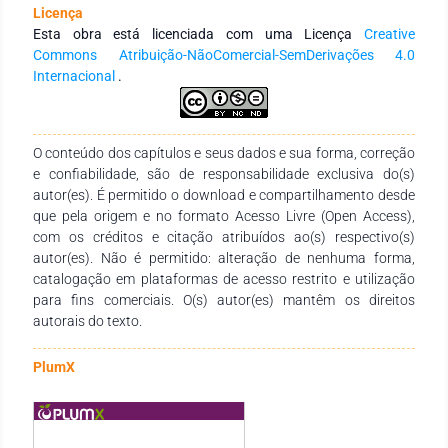
vistas anterior, posterior e lateral, através dos recursos da
Licença
fotogrametria, para complementação desta avaliação foi
Esta obra está licenciada com uma Licença
Creative
utilizado os softwares OWAS e RULA. Os dados foram
Commons Atribuição-NãoComercial-SemDerivações 4.0
submetidos à análise estatística , sendo a significância do
Internacional
.
estudo p<0,05. Resultados: obteve-se que 99% tinham idade
abaixo de 35 anos e 100% eram mulheres, 82% exerciam sua
profissão a mais de um ano, 18% eram formados a mais de 6
meses e já se encontravam no mercado de trabalho, 64%
O conteúdo dos capítulos e seus dados e sua forma, correção
desses profissionais já se afastaram do trabalho por algum
e confiabilidade, são de responsabilidade exclusiva do(s)
motivo onde 55% deles atuam na área de traumato-ortopedia
autor(es). É permitido o download e compartilhamento desde
e 73% dos fisioterapeutas relataram ter dor na região da
que pela origem e no formato Acesso Livre (Open Access),
coluna lombar, seguido de 27,3%), na região do trapézio .
com os créditos e citação atribuídos ao(s) respectivo(s)
Considerações Finais: Concluiu-se que os participantes de
autor(es). Não é permitido: alteração de nenhuma forma,
maior idade dessa pesquisa apresentam um alto índice de
catalogação em plataformas de acesso restrito e utilização
riscos a lesões decorrentes do trabalho. E que as dores na
para fins comerciais. O(s) autor(es) mantêm os direitos
região da coluna lombar são mais frequentes, devido as
autorais do texto.
grandes cargas geradas nessa estrutura.
PlumX