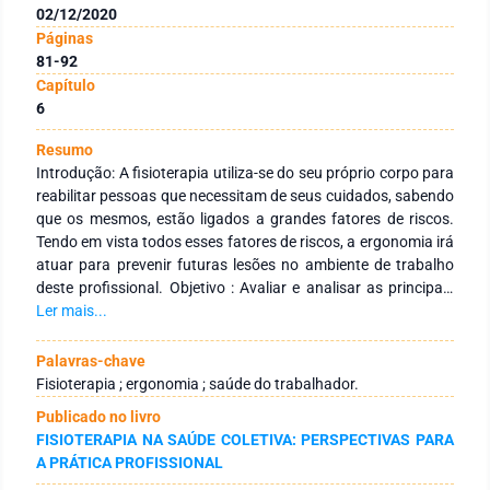
02/12/2020
Páginas
81-92
Capítulo
6
Resumo
Introdução: A fisioterapia utiliza-se do seu próprio corpo para
reabilitar pessoas que necessitam de seus cuidados, sabendo
que os mesmos, estão ligados a grandes fatores de riscos.
Tendo em vista todos esses fatores de riscos, a ergonomia irá
atuar para prevenir futuras lesões no ambiente de trabalho
deste profissional. Objetivo : Avaliar e analisar as principais
posturas adotadas pelos profissionais de fisioterapia em seu
Ler mais...
ambiente de trabalho e os possíveis fatores de riscos
associados a esta profissão. Materiais e Método: É um
Palavras-chave
estudo do tipo descritivo-analítico , do tipo observacional, de
Fisioterapia ; ergonomia ; saúde do trabalhador.
corte transversal e quantitativo. Fizeram parte da amostra 11
Publicado no livro
fisioterapeutas, com idade entre 23 e 50 anos, sendo todos
FISIOTERAPIA NA SAÚDE COLETIVA: PERSPECTIVAS PARA
do sexo feminino. A avaliação foi composta pelo questionário
A PRÁTICA PROFISSIONAL
sociodemográfico, seguido por uma avaliação corporal nas