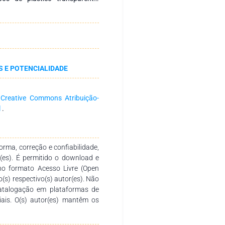
dos em sua parte central, pelo
nferior, que propiciou a separação
eneradas em duas porções. O PRR
dias. Os clones apresentaram
r como na inferior. Na porção
ntaram maior PRR, enquanto na
S E POTENCIALIDADE
aos dos demais clones.
a
Creative Commons Atribuição-
l
.
rma, correção e confiabilidade,
r(es). É permitido o download e
no formato Acesso Livre (Open
o(s) respectivo(s) autor(es). Não
catalogação em plataformas de
ciais. O(s) autor(es) mantêm os