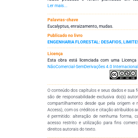
preenchidos com substrato apropriado, marca
Ler mais...
qual foi possível dividi-lo em parte superior e i
da verificação da distribuição das raízes reg
Palavras-chave
foi avaliado a cada 10 dias, durante 60 
Eucalyptus, enraizamento, mudas.
diferenças no PRR, tanto na porção superio
Publicado no livro
superior, os clones AEC224 e VM058 aprese
ENGENHARIA FLORESTAL: DESAFIOS, LIMITE
porção inferior o PRR de AEC 224 foi superior 
Licença
Esta obra está licenciada com uma Licenç
NãoComercial-SemDerivações 4.0 Internaciona
O conteúdo dos capítulos e seus dados e sua fo
são de responsabilidade exclusiva do(s) auto
compartilhamento desde que pela origem e 
Access), com os créditos e citação atribuídos a
é permitido: alteração de nenhuma forma, 
acesso restrito e utilização para fins comer
direitos autorais do texto.