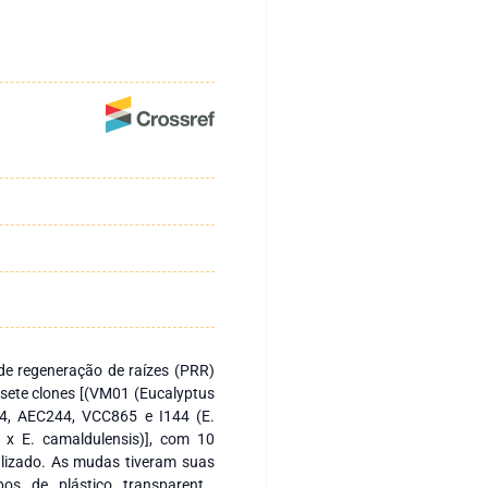
 de regeneração de raízes (PRR)
 sete clones [(VM01 (Eucalyptus
44, AEC244, VCC865 e I144 (E.
 x E. camaldulensis)], com 10
alizado. As mudas tiveram suas
s de plástico transparente,