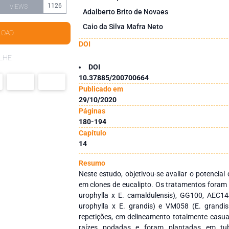
1126
VIEWS
Adalberto Brito de Novaes
Caio da Silva Mafra Neto
LOAD
DOI
LHE
DOI
10.37885/200700664
Publicado em
29/10/2020
Páginas
180-194
Capítulo
14
Resumo
Neste estudo, objetivou-se avaliar o potencial
em clones de eucalipto. Os tratamentos foram
urophylla x E. camaldulensis), GG100, AEC1
urophylla x E. grandis) e VM058 (E. grandis
repetições, em delineamento totalmente casu
raízes podadas e foram plantadas em tubo