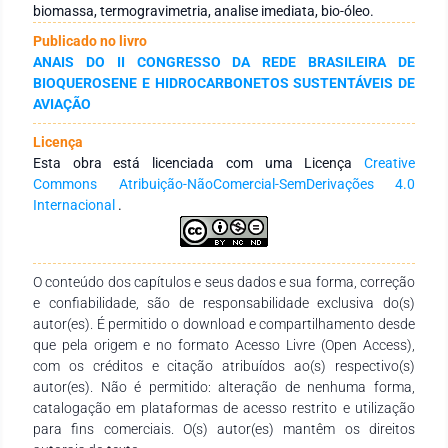
análise imediata e termogravimetria (TG). Foi possível
biomassa, termogravimetria, analise imediata, bio-óleo.
verificar que o caroço do açaí possui características
Publicado no livro
promissoras caso seja direcionada para produção de
ANAIS DO II CONGRESSO DA REDE BRASILEIRA DE
biocombustíveis, como baixo teor de umidade (9,30%), baixa
BIOQUEROSENE E HIDROCARBONETOS SUSTENTÁVEIS DE
quantidade de cinzas (1,75%) e alto teor de material-volátil
AVIAÇÃO
(83,5%), caracterizando a biomassa como matéria-prima
promissora para produção de bio-óleo
Licença
Esta obra está licenciada com uma Licença
Creative
Commons Atribuição-NãoComercial-SemDerivações 4.0
Internacional
.
O conteúdo dos capítulos e seus dados e sua forma, correção
e confiabilidade, são de responsabilidade exclusiva do(s)
autor(es). É permitido o download e compartilhamento desde
que pela origem e no formato Acesso Livre (Open Access),
com os créditos e citação atribuídos ao(s) respectivo(s)
autor(es). Não é permitido: alteração de nenhuma forma,
catalogação em plataformas de acesso restrito e utilização
para fins comerciais. O(s) autor(es) mantêm os direitos