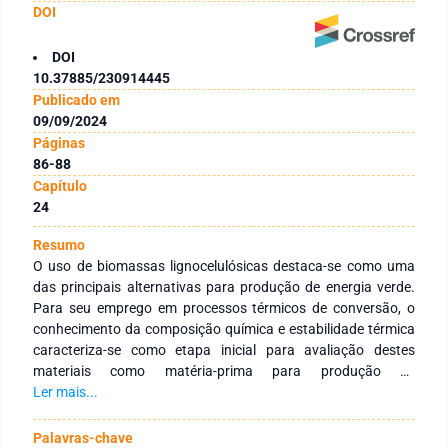
DOI
DOI
10.37885/230914445
Publicado em
09/09/2024
Páginas
86-88
Capítulo
24
Resumo
O uso de biomassas lignocelulósicas destaca-se como uma
das principais alternativas para produção de energia verde.
Para seu emprego em processos térmicos de conversão, o
conhecimento da composição química e estabilidade térmica
caracteriza-se como etapa inicial para avaliação destes
materiais como matéria-prima para produção de
combustíveis líquidos. Sendo assim, objetivou-se avaliar o
Ler mais...
potencial do caroço do açaí (Euterpe oleracea Mart) como
matéria-prima para obtenção de biocombustíveis, mediante
Palavras-chave