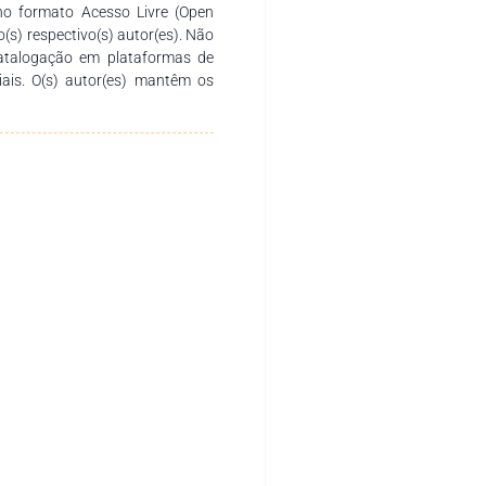
são importantes, considerando
no formato Acesso Livre (Open
logias de avaliação, bem como
o(s) respectivo(s) autor(es). Não
 observar seus desempenhos.
catalogação em plataformas de
ciais. O(s) autor(es) mantêm os