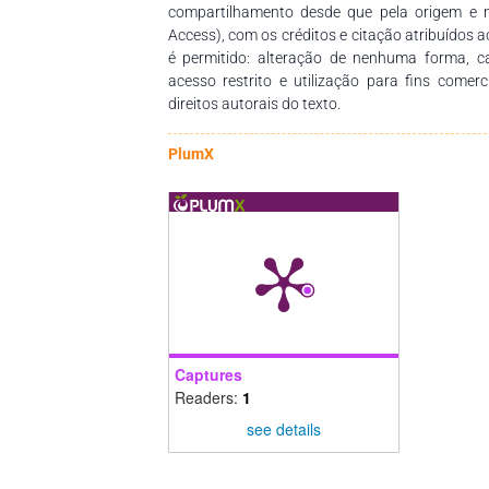
quanto os obtidos a partir de coco e pequi 
compartilhamento desde que pela origem e 
outras formas de diluição e outras metodo
Access), com os créditos e citação atribuídos a
técnicas de isolamento dos componentes para
é permitido: alteração de nenhuma forma, 
acesso restrito e utilização para fins comer
direitos autorais do texto.
PlumX
Captures
Readers:
1
see details