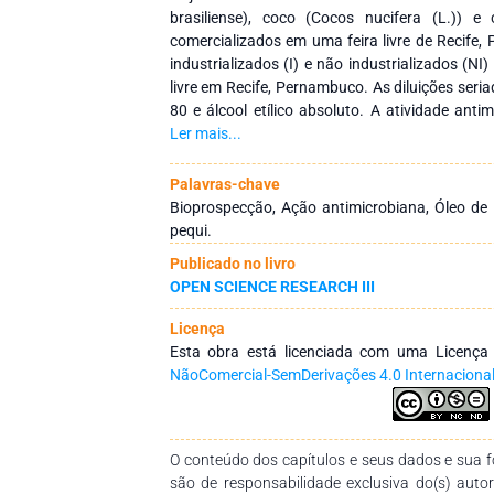
brasiliense), coco (Cocos nucifera (L.)) e c
comercializados em uma feira livre de Recife
industrializados (I) e não industrializados (N
livre em Recife, Pernambuco. As diluições ser
80 e álcool etílico absoluto. A atividade antim
Staphylococcus aureus, Enterococcus faecalis
Ler mais...
pneumoniae, Pseudomonas aeruginosa e Can
microbianas padronizadas - 1,2x108 (bactéria
Palavras-chave
foram plaqueadas em Ágar Mueller-Hinton 
Bioprospecção, Ação antimicrobiana, Óleo de 
(levedura). As Concentrações Mínimas Inibitó
pequi.
difusão em ágar em cavidades. As placas f
Publicado no livro
horas (bactérias) e a 30 °C por 48 horas (leved
OPEN SCIENCE RESEARCH III
em triplicata, os halos foram medidos e c
diluição capaz de formar zona de inibição maio
Licença
Resultados: Dentre os óleos testados, os
Esta obra está licenciada com uma Licenç
crescimento das bactérias Gram positivas - S. a
NãoComercial-SemDerivações 4.0 Internaciona
faecalis (CMI de I e NI: 3,12%). Porém, não in
microrganismos avaliados. Nas condições test
não apresentaram atividade antimicrobiana. 
industrializado e não industrializado aprese
O conteúdo dos capítulos e seus dados e sua fo
contra bactérias Gram positivas. Outros test
são de responsabilidade exclusiva do(s) auto