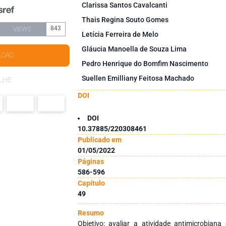
Clarissa Santos Cavalcanti
Thais Regina Souto Gomes
843
VIEWS
Letícia Ferreira de Melo
Gláucia Manoella de Souza Lima
LOAD
Pedro Henrique do Bomfim Nascimento
Suellen Emilliany Feitosa Machado
LHE
DOI
DOI
10.37885/220308461
Publicado em
01/05/2022
Páginas
586-596
Capítulo
49
Resumo
Objetivo: avaliar a atividade antimicrobian