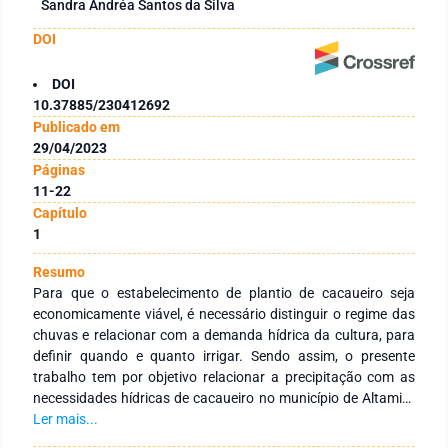
Sandra Andréa Santos da Silva
DOI
DOI
10.37885/230412692
Publicado em
29/04/2023
Páginas
11-22
Capítulo
1
Resumo
Para que o estabelecimento de plantio de cacaueiro seja
economicamente viável, é necessário distinguir o regime das
chuvas e relacionar com a demanda hídrica da cultura, para
definir quando e quanto irrigar. Sendo assim, o presente
trabalho tem por objetivo relacionar a precipitação com as
necessidades hídricas de cacaueiro no município de Altamira
e Medicilândia. Foram utilizados dados meteorológicos da
Ler mais...
rede de observação do Instituto Nacional de Meteorologia