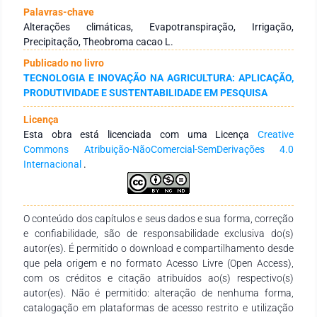
(INMET), de posse dos dados de evapotranspiração de
Palavras-chave
referencia (ET0) foi possível estimar a evapotranspiração da
Alterações climáticas, Evapotranspiração, Irrigação,
cultura (ETC), multiplicando a ET0 pelo coeficiente de cultura
Precipitação, Theobroma cacao L.
(Kc) considerando as diferentes fases do cacaueiro. Foi
Publicado no livro
relacionado as variáveis meteorológicas com a necessidades
TECNOLOGIA E INOVAÇÃO NA AGRICULTURA: APLICAÇÃO,
climáticas das plantas de cacau; e ainda, observado se há
PRODUTIVIDADE E SUSTENTABILIDADE EM PESQUISA
períodos críticos com relação as necessidades hídricas da
cultura durante os meses do ano. A precipitação total anual
Licença
do município de Altamira e Medicilândia está acima da
Esta obra está licenciada com uma Licença
Creative
demanda hídrica anual do cacaueiro, porém existe uma forte
Commons Atribuição-NãoComercial-SemDerivações 4.0
sazonalidade em decorrência da má distribuição
Internacional
.
pluviométrica, podendo prejudicar o bom desenvolvimento e
crescimento da planta. Durante os últimos sete meses do
ano, a demanda hídrica mensal do cacaueiro na fase inicial é
maior que a precipitação. Uma possível solução para resolver
O conteúdo dos capítulos e seus dados e sua forma, correção
essa diferença, seria com a introdução de manejos e tratos
e confiabilidade, são de responsabilidade exclusiva do(s)
culturais com tecnologia da irrigação para adequar essa
autor(es). É permitido o download e compartilhamento desde
diferença. Estudos futuros são necessários para se verificar a
que pela origem e no formato Acesso Livre (Open Access),
viabilidade econômica da instalação de sistema de irrigação.
com os créditos e citação atribuídos ao(s) respectivo(s)
Com isso, seria possível potencializar a produção de cacau e
autor(es). Não é permitido: alteração de nenhuma forma,
assim contribuir para o desenvolvimento da agricultura local.
catalogação em plataformas de acesso restrito e utilização