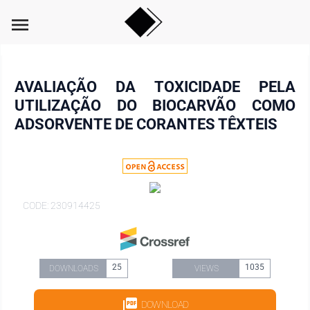
menu
AVALIAÇÃO DA TOXICIDADE PELA
UTILIZAÇÃO DO BIOCARVÃO COMO
ADSORVENTE DE CORANTES TÊXTEIS
CODE: 230914425
25
1035
DOWNLOADS
VIEWS
DOWNLOAD