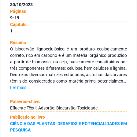
30/10/2023
Páginas
9-19
Capítulo
1
Resumo
O biocarvão lignocelulósico é um produto ecologicamente
correto, rico em carbono e é um material orgânico produzido
a partir de biomassa, ou seja, basicamente constituídos por
três componentes diferentes: celulose, hemicelulose e lignina.
Dentre as diversas matrizes estudadas, as folhas das árvores
têm sido consideradas como matéria-prima potencialmente
promissora para a produção de biocarvão devido sua
Ler mais...
cristalinidade, natureza fibrosa e não toxicidade. Assim, o
presente trabalho tem como objetivo avaliar a toxicidade do
Palavras-chave
efluente têxtil sintético, submetido ao processo de adsorção
Efluente Têxtil; Adsorão; Biocarvão; Toxicidade.
utilizando biocarvão de folhas de Persea americana Mill.,
Publicado no livro
utilizando sementes de Lactuca sativa e do microcrustáceo
CIÊNCIA DAS PLANTAS: DESAFIOS E POTENCIALIDADES EM
Daphnia magna como organismos de ensaio. Os resultados
PESQUISA
de toxicidade com sementes de L. sativa mostraram que o