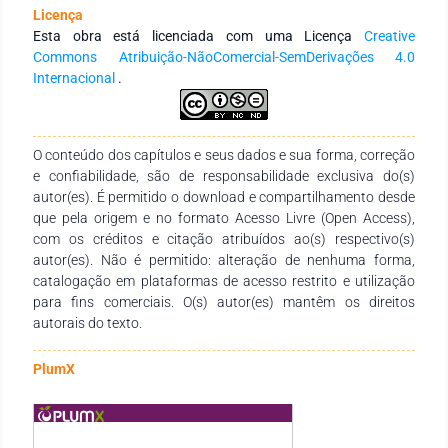
efluente têxtil bruto obteve porcentagem de germinação
Licença
absoluta de aproximadamente 37,5% e do efluente tratado de
Esta obra está licenciada com uma Licença
Creative
87,5%. Quanto ao microcrustáceo D. magna, a toxicidade
Commons Atribuição-NãoComercial-SemDerivações 4.0
para o efluente bruto foi de 68%, enfatizando sua natureza
Internacional
.
tóxica. Após o tratamento com o biocarvão, o efluente não
apresentou efeito tóxico para o organismo testado. Portanto,
do ponto de vista toxicológico, as folhas das árvores de P.
americana representam uma matéria-prima promissora para
O conteúdo dos capítulos e seus dados e sua forma, correção
a produção de biocarvão para ser utilizado como adsorvente
e confiabilidade, são de responsabilidade exclusiva do(s)
no tratamento de efluentes têxteis.
autor(es). É permitido o download e compartilhamento desde
que pela origem e no formato Acesso Livre (Open Access),
com os créditos e citação atribuídos ao(s) respectivo(s)
autor(es). Não é permitido: alteração de nenhuma forma,
catalogação em plataformas de acesso restrito e utilização
para fins comerciais. O(s) autor(es) mantêm os direitos
autorais do texto.
PlumX