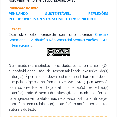
Aproveitamento energético; biogás; UASB
receita financeira pela venda da eletricidade diretamente na
Publicado no livro
rede de distribuição. Os resultados retrataram uma produção
PENSANDO SUSTENTÁVEL: REFLEXÕES
de 624m³.h-1 de esgoto, geração de 153Nm³.h-1 de biogás
INTERDISCIPLINARES PARA UM FUTURO RESILIENTE
(60% CH4), produção de 5,88MWh.dia-1 de eletricidade e
245kW de potência elétrica. A avaliação econômica resultou
Licença
no VPL de R$-669.476,60 e TIR de 7,40%, demonstrando que
Esta obra está licenciada com uma Licença
Creative
o projeto, a partir das estimativas realizadas e do arranjo
Commons Atribuição-NãoComercial-SemDerivações 4.0
modelado, não foi viável economicamente, sendo necessário
Internacional
.
avaliar o uso da energía elétrica dentro da própria estação e
um novo arranjo na termoelétrica para incluir a cogeração a
partir dos gases de exaustão dos acionadores primários.
O conteúdo dos capítulos e seus dados e sua forma, correção
e confiabilidade, são de responsabilidade exclusiva do(s)
autor(es). É permitido o download e compartilhamento desde
que pela origem e no formato Acesso Livre (Open Access),
com os créditos e citação atribuídos ao(s) respectivo(s)
autor(es). Não é permitido: alteração de nenhuma forma,
catalogação em plataformas de acesso restrito e utilização
para fins comerciais. O(s) autor(es) mantêm os direitos
autorais do texto.