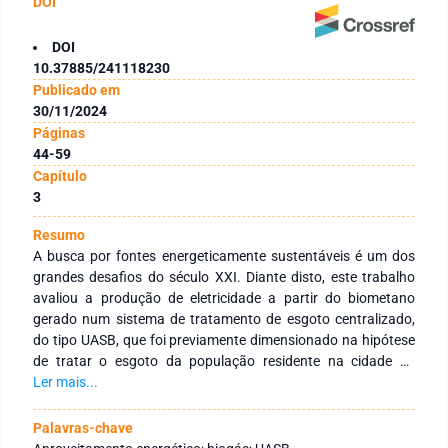
DOI
DOI
10.37885/241118230
Publicado em
30/11/2024
Páginas
44-59
Capítulo
3
Resumo
A busca por fontes energeticamente sustentáveis é um dos
grandes desafios do século XXI. Diante disto, este trabalho
avaliou a produção de eletricidade a partir do biometano
gerado num sistema de tratamento de esgoto centralizado,
do tipo UASB, que foi previamente dimensionado na hipótese
de tratar o esgoto da população residente na cidade de
Itajubá. Para isso, foram projetadas as vazões de esgoto,
Ler mais...
estimada a produção de biometano e a sua conversão em
energia elétrica em microturbinas a gás. Na avaliação
Palavras-chave
econômica foi levantado o CAPEX-OPEX da termoelétrica e