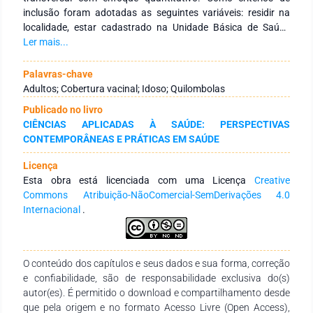
inclusão foram adotadas as seguintes variáveis: residir na
localidade, estar cadastrado na Unidade Básica de Saúde
(UBS), independente do sexo, com idade entre 19 e 59 anos
Ler mais...
para os adultos e maior de 60 para idosos. Resultados:
Segundo os dados obtidos, foram entrevistadas 52 pessoas
Palavras-chave
entre 19 e 80 anos, dos quais enquadravam-se nos critérios
Adultos; Cobertura vacinal; Idoso; Quilombolas
de inclusão supracitados. Grande parte possui atraso na
Publicado no livro
vacina de difteria e tétano (78%), hepatite B (78%), seguidos
CIÊNCIAS APLICADAS À SAÚDE: PERSPECTIVAS
de tríplice viral (63,5%) e febre amarela (59,6%). Conclusão:
CONTEMPORÂNEAS E PRÁTICAS EM SAÚDE
Destarte, é possível dizer que os objetivos propostos neste
estudo foram alcançados. Mediante análise realizada, foi
Licença
possível constatar um atraso nas principais vacinas do
Esta obra está licenciada com uma Licença
Creative
calendário adulto preconizado.
Commons Atribuição-NãoComercial-SemDerivações 4.0
Internacional
.
O conteúdo dos capítulos e seus dados e sua forma, correção
e confiabilidade, são de responsabilidade exclusiva do(s)
autor(es). É permitido o download e compartilhamento desde
que pela origem e no formato Acesso Livre (Open Access),