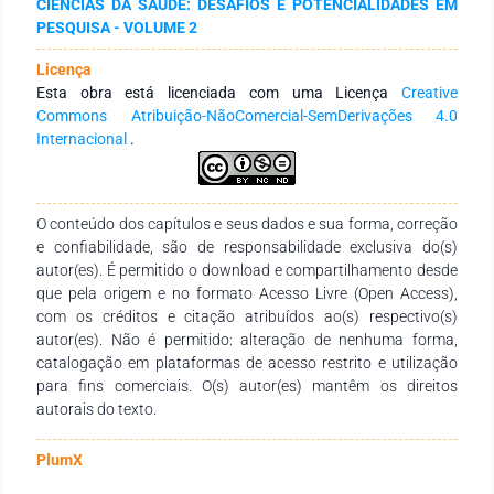
CIÊNCIAS DA SAÚDE: DESAFIOS E POTENCIALIDADES EM
bem avaliados de uma maneira geral, destacando-se
PESQUISA - VOLUME 2
integralidade e coordenação do cuidado, ainda há muito que
se melhorar sobretudo a acessibilidade e orientação
Licença
comunitária para consolidar a Atenção Primária à Saúde de
Esta obra está licenciada com uma Licença
Creative
forma ainda mais satisfatória.
Commons Atribuição-NãoComercial-SemDerivações 4.0
Internacional
.
O conteúdo dos capítulos e seus dados e sua forma, correção
e confiabilidade, são de responsabilidade exclusiva do(s)
autor(es). É permitido o download e compartilhamento desde
que pela origem e no formato Acesso Livre (Open Access),
com os créditos e citação atribuídos ao(s) respectivo(s)
autor(es). Não é permitido: alteração de nenhuma forma,
catalogação em plataformas de acesso restrito e utilização
para fins comerciais. O(s) autor(es) mantêm os direitos
autorais do texto.
PlumX