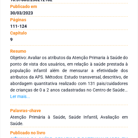
Publicado em
30/03/2023
Páginas
111-124
Capítulo
9
Resumo
Objetivo: Avaliar os atributos da Atenção Primaria à Saúde do
ponto de vista dos usuários, em relação à saúde prestada à
população infantil além de mensurar a efetividade dos
atributos da APS. Métodos: Estudo transversal, descritivo, de
abordagem quantitativa realizado com 131 pais/cuidadores
de crianças de 0 a 2 anos cadastradas no Centro de Saúde e
Comunidade 403 norte localizado em Palmas - TO. A coleta de
Ler mais...
dados foi realizada por meio de uma ferramenta para
avaliação da atenção primária à saúde (PCA-Tool) versão
Palavras-chave
infantil. Resultados: Os participantes avaliaram os atributos
Atenção Primária à Saúde, Saúde Infantil, Avaliação em
com escore geral alto, exceto os itens acessibilidade e
Saúde.
orientação comunitária que tiveram baixo valor atribuído.
Publicado no livro
Conclusão: Apesar dos serviços à saúde infantil terem sido