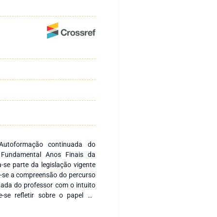
Autoformação continuada do
o Fundamental Anos Finais da
se parte da legislação vigente
iva-se a compreensão do percurso
ada do professor com o intuito
-se refletir sobre o papel do
om as linguagens artísticas e
em Arte. Discorre-se com os