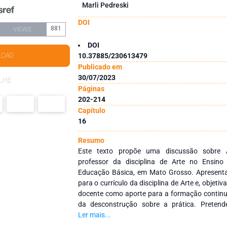
Marli Pedreski
DOI
881
VIEWS
DOI
LOAD
10.37885/230613479
Publicado em
30/07/2023
LHE
Páginas
202-214
Capítulo
16
Resumo
Este texto propõe uma discussão sobre 
professor da disciplina de Arte no Ensin
Educação Básica, em Mato Grosso. Apresenta-
para o currículo da disciplina de Arte e, objet
docente como aporte para a formação continu
da desconstrução sobre a prática. Pretende
professor sobre o ensino polivalente para c
Ler mais...
dialogar sobre a Autoformação docente 