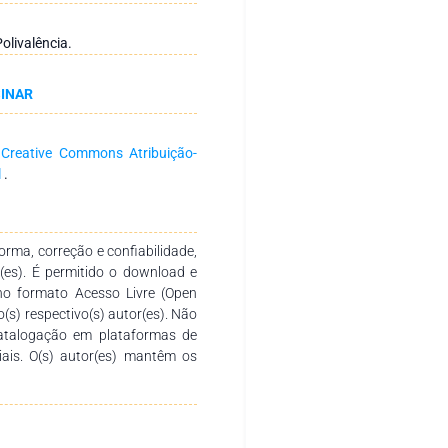
ular (2017) e o Documento de
2018). Como aporte teórico,
olivalência.
eire (1996), Passeggi (2016),
mais autores relacionados à
SINAR
ibuir para a prática do ensino
escola de Educação Básica.
a
Creative Commons Atribuição-
l
.
rma, correção e confiabilidade,
r(es). É permitido o download e
no formato Acesso Livre (Open
o(s) respectivo(s) autor(es). Não
catalogação em plataformas de
ciais. O(s) autor(es) mantêm os