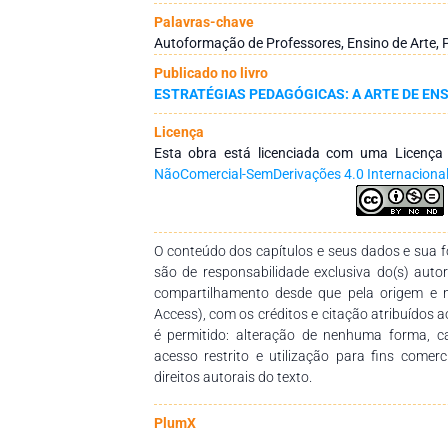
documentos da Base Nacional Comum Curric
Palavras-chave
Referência Curricular para Mato Grosso (
Autoformação de Professores, Ensino de Arte, P
fundamenta-se em Tardif;Lessard (2014), Fr
Publicado no livro
Monteiro (2014), Barbosa(1998-2008) e de
ESTRATÉGIAS PEDAGÓGICAS: A ARTE DE EN
temática. Busca-se com esta reflexão, contr
significativo para com a disciplina de Arte na 
Licença
Esta obra está licenciada com uma Licenç
NãoComercial-SemDerivações 4.0 Internaciona
O conteúdo dos capítulos e seus dados e sua fo
são de responsabilidade exclusiva do(s) auto
compartilhamento desde que pela origem e 
Access), com os créditos e citação atribuídos a
é permitido: alteração de nenhuma forma, 
acesso restrito e utilização para fins comer
direitos autorais do texto.
PlumX