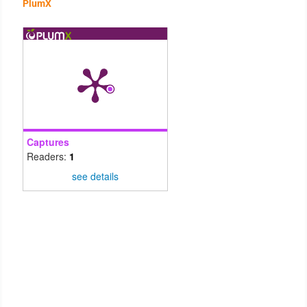
PlumX
Metas e no acompanhamento do trabalho da equipe escolar,
no intuito de agregar ao grupo docente, os elementos
observados no decorrer da pesquisa, analisando as
estratégias de aprendizagem adotadas pelos professores, as
possíveis causas das dificuldades de aprendizagem dos
alunos e os dados rendimento escola.
Captures
Readers:
1
see details