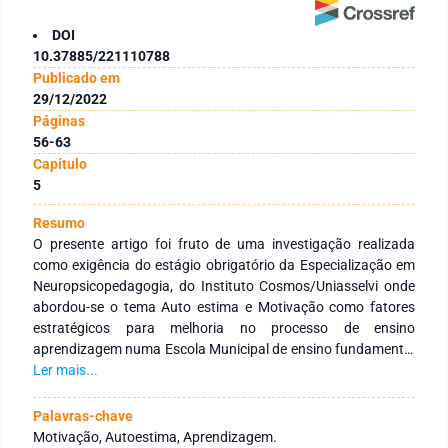
DOI
10.37885/221110788
Publicado em
29/12/2022
Páginas
56-63
Capítulo
5
Resumo
O presente artigo foi fruto de uma investigação realizada
como exigência do estágio obrigatório da Especialização em
Neuropsicopedagogia, do Instituto Cosmos/Uniasselvi onde
abordou-se o tema Auto estima e Motivação como fatores
estratégicos para melhoria no processo de ensino
aprendizagem numa Escola Municipal de ensino fundamental
-6º ao 9º ano- Divisão Distrital Centro-sul- Manaus, onde
Ler mais...
buscou-se analisar de que forma os fatores de aprendizagem
motivação e autoestima podem impactar na aprendizagem
Palavras-chave
dos alunos do Ensino fundamental II. Buscou-se, desta
Motivação, Autoestima, Aprendizagem.