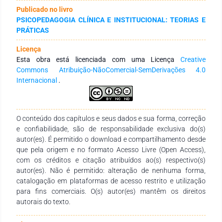
forma, investigar como os dois fatores impactam no
Publicado no livro
processo de ensino e aprendizagem dos alunos de como a
PSICOPEDAGOGIA CLÍNICA E INSTITUCIONAL: TEORIAS E
mesma se processa, ou seja, de que maneira os alunos
PRÁTICAS
aprendem e também quais os fenômenos que os influenciam.
Dentre os teóricos que deram escopo teórico para esta
Licença
pesquisa, destacamos na temática de Motivação Oliveira
Esta obra está licenciada com uma Licença
Creative
(1997), Muniz (2014), Sartório (2009) e no tocante a
Commons Atribuição-NãoComercial-SemDerivações 4.0
abordagem sobre Autoestima temos Michelli (2012), Maia
Internacional
.
(2014), Maturana (2002), Romero (1995) e Relva (2014). O
método utilizado para o desenvolvimento desta investigação
respaldou-se no método dialético, uma vez que se
empreendeu uma interpretação dinâmica da realidade dos
O conteúdo dos capítulos e seus dados e sua forma, correção
atores sociais investigados, não dissociando da análise os
e confiabilidade, são de responsabilidade exclusiva do(s)
aspectos do contexto social e cultural dos envolvidos, bem
autor(es). É permitido o download e compartilhamento desde
como análise e reflexão dos fatores de auto estima e
que pela origem e no formato Acesso Livre (Open Access),
motivação como fator de incidência sobre aprendizagem, na
com os créditos e citação atribuídos ao(s) respectivo(s)
tentativa de responder aos elementos indicados pelo corpo
autor(es). Não é permitido: alteração de nenhuma forma,
docente e equipe diretiva, para que, a partir do aporte teórico
catalogação em plataformas de acesso restrito e utilização
obtivéssemos o entendimento e possível superação do
para fins comerciais. O(s) autor(es) mantêm os direitos
problema. Portanto, foi necessária uma escuta ativa das
autorais do texto.
percepções dos professores no momento destinados para
esta análise intitulada RADM- Relatório de Alinhamento de