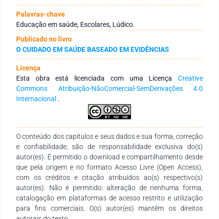
Souza, localizada no Campus Santo Amaro da Universidade
de Pernambuco. Dentre as temáticas abordadas levou em
Palavras-chave
consideração questões relevantes e prevalentes no contexto
Educação em saúde, Escolares, Lúdico.
social das crianças que seriam beneficiadas. Após realização
Publicado no livro
das atividades percebeu-se que as crianças adquiriram
O CUIDADO EM SAÚDE BASEADO EM EVIDÊNCIAS
conhecimentos fundamentais acerca da saúde e da
qualidade de vida de maneira lúdica e prazerosa. Portanto, as
Licença
ações realizadas evidenciam a grande importância do quesito
Esta obra está licenciada com uma Licença
Creative
da educação em saúde, sobretudo a direcionada ao grupo
Commons Atribuição-NãoComercial-SemDerivações 4.0
das crianças, que desconhece muitas informações sobre
Internacional
.
meios de prevenção de doenças e, devido às peculiaridades
da faixa etária, são sujeitos a adquirirem e transmitirem
variados agravos em saúde com maior frequência.
O conteúdo dos capítulos e seus dados e sua forma, correção
e confiabilidade, são de responsabilidade exclusiva do(s)
autor(es). É permitido o download e compartilhamento desde
que pela origem e no formato Acesso Livre (Open Access),
com os créditos e citação atribuídos ao(s) respectivo(s)
autor(es). Não é permitido: alteração de nenhuma forma,
catalogação em plataformas de acesso restrito e utilização
para fins comerciais. O(s) autor(es) mantêm os direitos
autorais do texto.