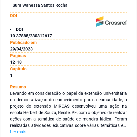
Sura Wanessa Santos Rocha
DOI
DOI
10.37885/230312617
Publicado em
29/04/2023
Páginas
12-18
Capítulo
1
Resumo
Levando em consideração o papel da extensão universitária
na democratização do conhecimento para a comunidade, o
projeto de extensão MIRCAS desenvolveu uma ação na
escola Herbert de Souza, Recife, PE, com o objetivo de realizar
ações com a temática de saúde de maneira lúdica. Foram
realizadas atividades educativas sobre várias temáticas em
saúde para os alunos da Escola Municipal Cidadão Herbert de
Ler mais...