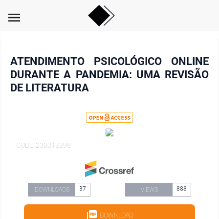
menu
ATENDIMENTO PSICOLÓGICO ONLINE
DURANTE A PANDEMIA: UMA REVISÃO
DE LITERATURA
CODE: 230312298
37
888
DOWNLOADS
VIEWS
DOWNLOAD