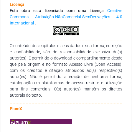
em tempos de pandemia. A pesquisa é bibliográfica e para o
Licença
levantamento das informações foi realizada uma busca por
Esta obra está licenciada com uma Licença
Creative
artigos que abordassem o tema. Os resultados obtidos
Commons Atribuição-NãoComercial-SemDerivações 4.0
apontam tanto aspectos positivos como negativos nessa
Internacional
.
modalidade de atendimento e, de acordo com os resultados
da pesquisa, a principal dificuldade dos profissionais foi o
manejo das ferramentas tecnológicas para a realização dos
atendimentos de forma remota.
O conteúdo dos capítulos e seus dados e sua forma, correção
e confiabilidade, são de responsabilidade exclusiva do(s)
autor(es). É permitido o download e compartilhamento desde
que pela origem e no formato Acesso Livre (Open Access),
com os créditos e citação atribuídos ao(s) respectivo(s)
autor(es). Não é permitido: alteração de nenhuma forma,
catalogação em plataformas de acesso restrito e utilização
para fins comerciais. O(s) autor(es) mantêm os direitos
autorais do texto.
PlumX