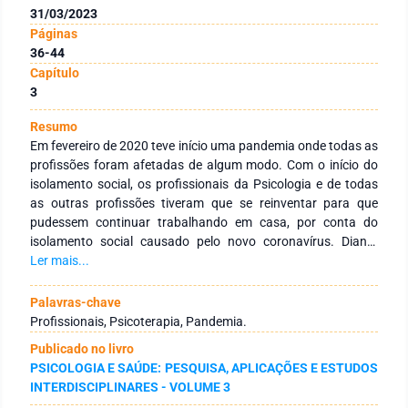
31/03/2023
Páginas
36-44
Capítulo
3
Resumo
Em fevereiro de 2020 teve início uma pandemia onde todas as
profissões foram afetadas de algum modo. Com o início do
isolamento social, os profissionais da Psicologia e de todas
as outras profissões tiveram que se reinventar para que
pudessem continuar trabalhando em casa, por conta do
isolamento social causado pelo novo coronavírus. Diante
disso, tivemos que buscar alternativas e estratégias que
Ler mais...
pudessem auxiliar nesse novo contexto pandêmico. O
presente estudo tem como proposta principal, discorrer sobre
Palavras-chave
as dificuldades encontradas pelos profissionais de psicologia,
Profissionais, Psicoterapia, Pandemia.
identificar quais as implicações na relação paciente e
Publicado no livro
terapeuta na modalidade de atendimento online, apresentar
PSICOLOGIA E SAÚDE: PESQUISA, APLICAÇÕES E ESTUDOS
as similaridades entre o atendimento online e presencial e,
INTERDISCIPLINARES - VOLUME 3
descrever a importância do atendimento psicológico online