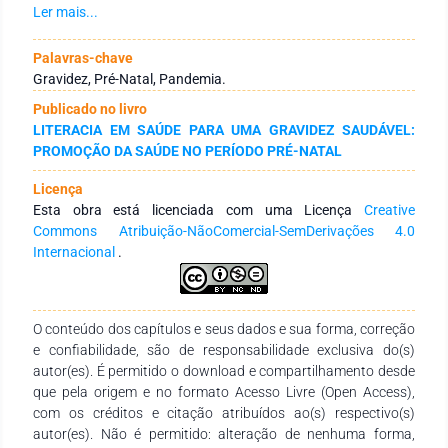
atendimento durante a pandemia de Covid-19. O presente
Ler mais...
estudo consistiu em uma revisão narrativa da literatura,
realizada por meio de pesquisas nos meios eletrônicos
Palavras-chave
SciELO, BDENF e MEDLINE. Evidenciou-se no presente estudo
Gravidez, Pré-Natal, Pandemia.
que a pandemia de Covid-19 afetou diversos setores de
Publicado no livro
serviços incluindo a saúde pública em todo o mundo,
LITERACIA EM SAÚDE PARA UMA GRAVIDEZ SAUDÁVEL:
interrompendo assim o acesso de diversas pessoas aos
PROMOÇÃO DA SAÚDE NO PERÍODO PRÉ-NATAL
serviços de atenção à saúde do nível primário e secundário. A
assistência ao pré-natal é uma atividade essencial de saúde
Licença
desenvolvida especialmente na atenção primária, onde os
Esta obra está licenciada com uma Licença
Creative
profissionais de saúde atuantes nas unidades básicas
Commons Atribuição-NãoComercial-SemDerivações 4.0
realizam acompanhamento integral da gestante em seu pré-
Internacional
.
natal. A partir do estudo, fomenta-se a realização de novos
estudos acerca desta temática uma melhor compreensão
acerca do tema de como ocorre o acompanhamento do pré-
natal durante o período da pandemia com ênfase na atenção
O conteúdo dos capítulos e seus dados e sua forma, correção
básica.
e confiabilidade, são de responsabilidade exclusiva do(s)
autor(es). É permitido o download e compartilhamento desde
que pela origem e no formato Acesso Livre (Open Access),
com os créditos e citação atribuídos ao(s) respectivo(s)
autor(es). Não é permitido: alteração de nenhuma forma,