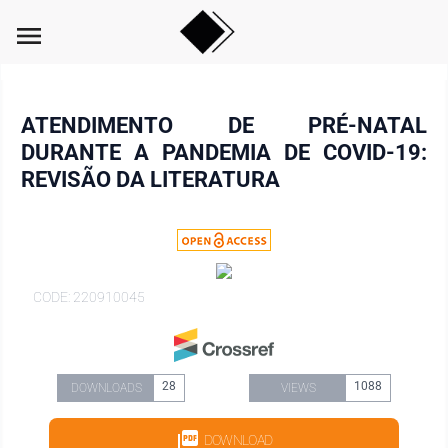
menu
ATENDIMENTO DE PRÉ-NATAL
DURANTE A PANDEMIA DE COVID-19:
REVISÃO DA LITERATURA
CODE: 220910045
28
1088
DOWNLOADS
VIEWS
DOWNLOAD