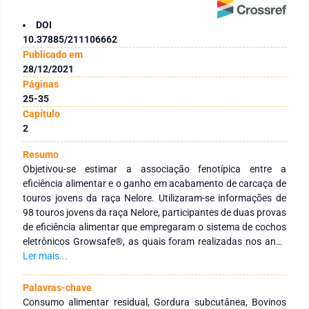
DOI
10.37885/211106662
Publicado em
28/12/2021
Páginas
25-35
Capítulo
2
Resumo
Objetivou-se estimar a associação fenotípica entre a
eficiência alimentar e o ganho em acabamento de carcaça de
touros jovens da raça Nelore. Utilizaram-se informações de
98 touros jovens da raça Nelore, participantes de duas provas
de eficiência alimentar que empregaram o sistema de cochos
eletrônicos Growsafe®, as quais foram realizadas nos anos
de 2015 e 2016, na fazenda Capim Branco, da Universidade
Ler mais...
Federal de Uberlândia. As provas de eficiência alimentar
tiveram duração de 91 dias, sendo 21 dias de adaptação e 70
Palavras-chave
dias de avaliação. Os animais apresentavam idade média ao
Consumo alimentar residual, Gordura subcutânea, Bovinos