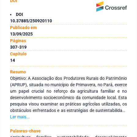
DOI
DOI
10.37885/250920110
Publicado em
13/09/2025
Páginas
307-319
Capítulo
14
Resumo
Objetivo: A Associação dos Produtores Rurais do Patrimônio
(APRUP), situada no município de Primavera, no Pará, exerce
um papel crucial no reforço da agricultura familiar e no
desenvolvimento socioeconômico da comunidade local. Esta
pesquisa visou examinar as práticas agrícolas utilizadas, os
obstáculos enfrentados e as estratégias de sustentabilidade
incentivadas pela união. Métodos: Por meio de uma
Ler mais...
entrevista com um membro da APRUP, foram identificados
aspectos primordiais, como o cultivo principal de mandioca,
Palavras-chave
hortaliças e verduras, a partilha de saberes entre os membros