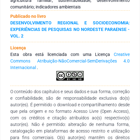
agricultura familiar; sustentabilidade; desenvolvimento
e as dificuldades ligadas a fatores climáticos e à falta de
comunitário; indicadores ambientais
cursos frequentes. Resultados: Adicionalmente, ressalta-se a
Publicado no livro
relevância da feira comunitária na geração de renda e no
DESENVOLVIMENTO REGIONAL E SOCIOECONOMIA:
fomento da segurança alimentar. A análise dos dados
EXPERIÊNCIAS DE PESQUISAS NO NORDESTE PARAENSE -
demonstraram que, apesar dos progressos alcançados, a
VOL. 2
união se depara com desafios na administração e na
participação dos associados, além da necessidade de
Licença
expansão das parcerias externas para robustecer suas
Esta obra está licenciada com uma Licença
Creative
atividades. Conclusão: Desse modo, sugeriu-se a
Commons Atribuição-NãoComercial-SemDerivações 4.0
implementação de estratégias direcionadas à diversificação
Internacional
.
da produção, ao aperfeiçoamento constante dos produtores
e à elaboração de um plano de desenvolvimento sustentável
para a APRUP.
O conteúdo dos capítulos e seus dados e sua forma, correção
e confiabilidade, são de responsabilidade exclusiva do(s)
autor(es). É permitido o download e compartilhamento desde
que pela origem e no formato Acesso Livre (Open Access),
com os créditos e citação atribuídos ao(s) respectivo(s)
autor(es). Não é permitido: alteração de nenhuma forma,
catalogação em plataformas de acesso restrito e utilização
para fins comerciais. O(s) autor(es) mantêm os direitos