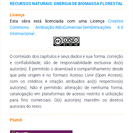
RECURSOS NATURAIS: ENERGIA DE BIOMASSA FLORESTAL
características de alguns radioisótopos (núcleos instáveis),
cujas propriedades nucleares permitem em seu decaimento
Licença
transformarem-se em isótopos de outros elementos, com
Esta obra está licenciada com uma Licença
Creative
emissão de partículas e liberação de energia. As principais
Commons Atribuição-NãoComercial-SemDerivações 4.0
fontes de radiação são o Potássio (K40), a série de
Internacional
.
decaimento do Urânio (U238) e a série do Tório (Th232).
Esses elementos podem ser detectados convenientemente e
fornecem informações sobre o meio, permitindo também a
aplicação em estudos de perfilagens de poços de petróleo e
O conteúdo dos capítulos e seus dados e sua forma, correção
gás. Neste trabalho, foi usado o gamaespectrômetro portátil
e confiabilidade, são de responsabilidade exclusiva do(s)
GR320, cujos dados após o processamento e interpretação,
autor(es). É permitido o download e compartilhamento desde
mostraram a predominância do potássio nos lineamentos
que pela origem e no formato Acesso Livre (Open Access),
geológicos, com a distribuição consistente do tório e a
com os créditos e citação atribuídos ao(s) respectivo(s)
dispersão do urânio.
autor(es). Não é permitido: alteração de nenhuma forma,
catalogação em plataformas de acesso restrito e utilização
para fins comerciais. O(s) autor(es) mantêm os direitos
autorais do texto.
PlumX