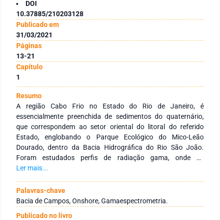
DOI
10.37885/210203128
Publicado em
31/03/2021
Páginas
13-21
Capítulo
1
Resumo
A região Cabo Frio no Estado do Rio de Janeiro, é
essencialmente preenchida de sedimentos do quaternário,
que correspondem ao setor oriental do litoral do referido
Estado, englobando o Parque Ecológico do Mico-Leão
Dourado, dentro da Bacia Hidrográfica do Rio São João.
Foram estudados perfis de radiação gama, onde os
elementos Urânio, Tório e Potássio mostraram assinaturas
Ler mais...
radioativas da sedimentação, fator importante no
conhecimento da deposição na Bacia de Campos.A
Palavras-chave
radioatividade natural é usada no mapeamento geológico,
Bacia de Campos, Onshore, Gamaespectrometria.
nas análises minerais e em ambientes de bacias sedimentares
Publicado no livro
para a pesquisa de petróleo e gás. A sua aplicação se deve às